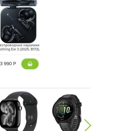
еспроводные наушники
othing Ear 3 (2025, B173),
Черный | Black
13 990 Р