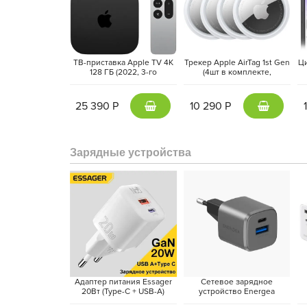
ТВ-приставка Apple TV 4K
Трекер Apple AirTag 1st Gen
Ц
128 ГБ (2022, 3-го
(4шт в комплекте,
поколения) Черный | Black
MX542ZM/A) Белый | White
25 390 Р
10 290 Р
Ещё больше возможностей
Попробуйте опцию Алиса Про3 с YandexGPT 3 Pro
учёбе. Алиса профессионально справляется с
Зарядные устройства
изображений, помогает быстрее разбираться даже в
Адаптер питания Essager
Сетевое зарядное
20Вт (Type-C + USB-A)
устройство Energea
Белый
AmpCharge 20W, Темно-
S