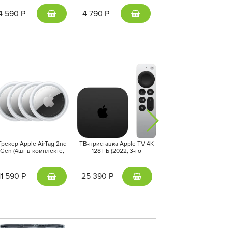
+ кабель Type-C, Белый |
Blue
White
4 590 Р
4 790 Р
1 190 Р
Трекер Apple AirTag 2nd
ТВ-приставка Apple TV 4K
Фен-стайлер Dyson Air
Gen (4шт в комплекте,
128 ГБ (2022, 3-го
i.d. Long HS08
FEA4ZM/A) Белый | White
поколения) Черный | Black
Straight+Wavy, Vinc
Blue/Topaz
11 590 Р
25 390 Р
40 890 Р