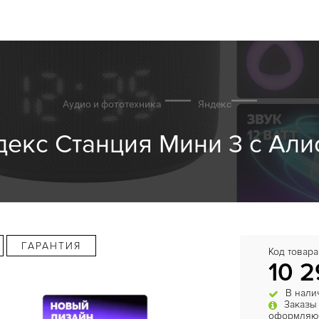
Аудио и фототехника
Яндекс
екс Станция Мини 3 с Алис
ГАРАНТИЯ
Код товара
10 2
В нали
Заказы
оформляют