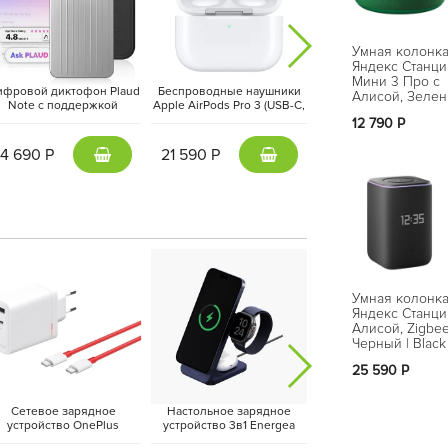
Умная колонк
Яндекс Станци
Мини 3 Про с
ифровой диктофон Plaud
Беспроводные наушники
Беспроводные наушн
Алисой, Зелен
Note с поддержкой
Apple AirPods Pro 3 (USB-C,
Apple AirPods Max (US
Green
ChatGPT, Серебристый |
2025) Белый | White
2024) Сияющая звезд
12 790 Р
Silver
Starlight
14 690 Р
21 590 Р
46 590 Р
 — она будет особенно полезна в работе и
 генерацией и редактурой текстов, идей,
 сложных темах.
Умная колонк
Яндекс Станци
Алисой, Zigbee
Черный | Black
25 590 Р
Сетевое зарядное
Настольное зарядное
Адаптер питания Essa
устройство OnePlus
устройство 3в1 Energea
20Вт (Type-C + USB-
upervooc Dual Ports 120W
MagTrio 2, Синий | Indigo
Черный