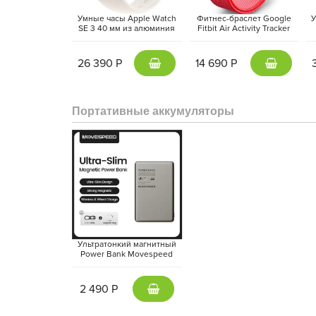
Умные часы Apple Watch
Фитнес-браслет Google
У
SE 3 40 мм из алюминия
Fitbit Air Activity Tracker
цвета «сияющая звезда»,
(2026) Красная ягода |
а
спортивный ремешок
Berry
«сияющая звезда» (S/M)
26 390 Р
14 690 Р
Портативные аккумуляторы
Ультратонкий магнитный
Power Bank Movespeed
5000 mAh Type-C -
внешний аккумулятор
Magsafe (Gray)
2 490 Р