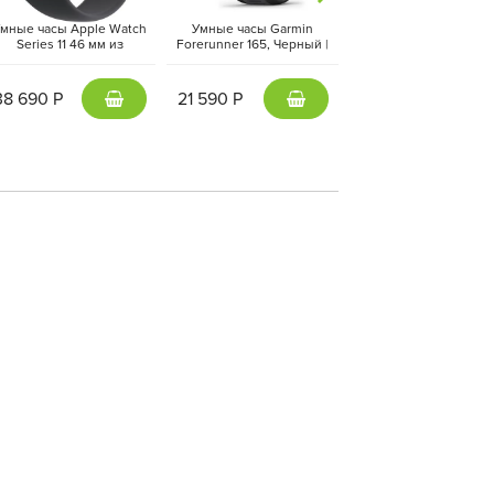
мные часы Apple Watch
Умные часы Garmin
Умные часы Apple Wa
Series 11 46 мм из
Forerunner 165, Черный |
Ultra 3 49 мм черный т
люминия цвета «чёрный
Black (010-02863-20 | 010-
ремешок Ocean черн
глянец», спортивный
02863-AC)
цвета
ремешок черного цвета
38 690 Р
21 590 Р
72 290 Р
(M/L)