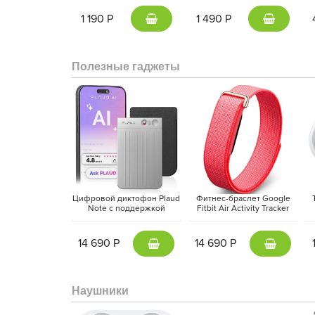
серый | Gunmetal
1 190 Р
1 490 Р
Полезные гаджеты
Цифровой диктофон Plaud
Фитнес-браслет Google
Note с поддержкой
Fitbit Air Activity Tracker
ChatGPT, Серебристый |
(2026) Красная ягода |
M
Silver
Berry
14 690 Р
14 690 Р
Наушники