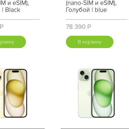
IM и eSIM),
(nano-SIM и eSIM),
| Black
Голубой | blue
 Р
78 390 Р
орзину
В корзину