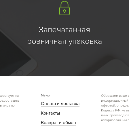
Запечатанная
розничная упаковка
Меню
ществует на
Обращаем ваше вн
предоставить
информационный х
Оплата и доставка
в мира по
офертой, определ
Кодекса РФ; не я
Контакты
иных производите
авторизованным п
Возврат и обмен