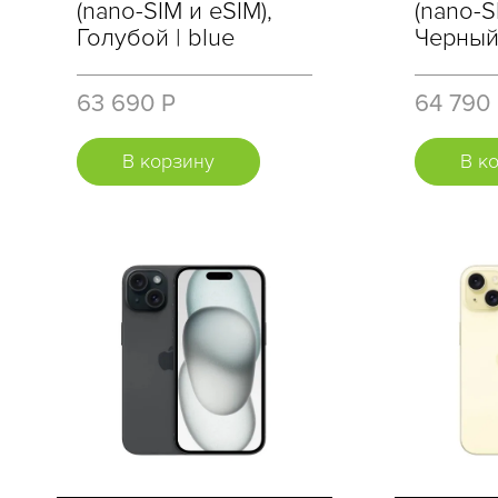
(nano-SIM и eSIM),
(nano-S
Голубой | blue
Черный 
63 690 Р
64 790
В корзину
В к