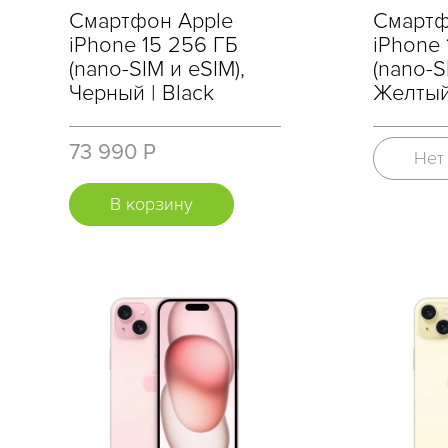
Смартфон Apple
Смартф
iPhone 15 256 ГБ
iPhone 
(nano-SIM и eSIM),
(nano-S
Черный | Black
Желтый 
73 990 Р
Нет
В корзину