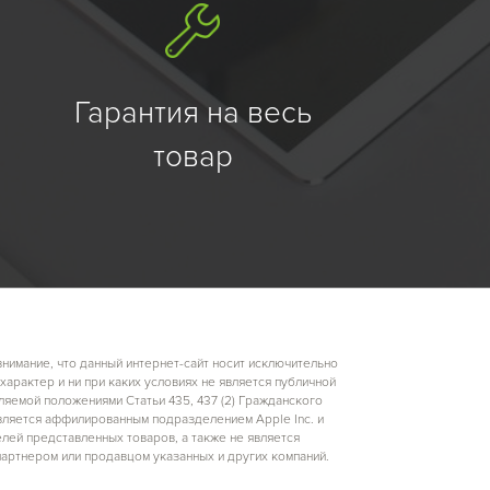
Гарантия на весь
товар
имание, что данный интернет-сайт носит исключительно
арактер и ни при каких условиях не является публичной
яемой положениями Статьи 435, 437 (2) Гражданского
вляется аффилированным подразделением Apple Inc. и
лей представленных товаров, а также не является
артнером или продавцом указанных и других компаний.