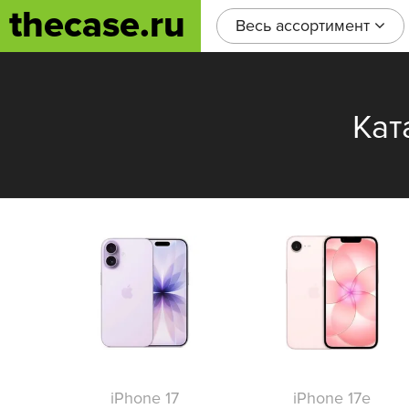
thecase.ru
Весь ассортимент
Кат
iPhone 17
iPhone 17e