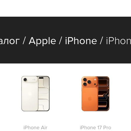
/
/
/
алог
Apple
iPhone
iPhon
iPhone Air
iPhone 17 Pro