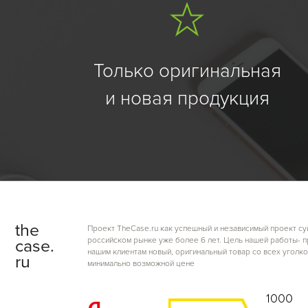
Только оригинальная
и новая продукция
the
Проект TheCase.ru как успешный и независимый проект су
российском рынке уже более 6 лет. Цель нашей работы- 
case.
нашим клиентам новый, оригинальный товар со всех уголко
ru
минимально возможной цене
1000