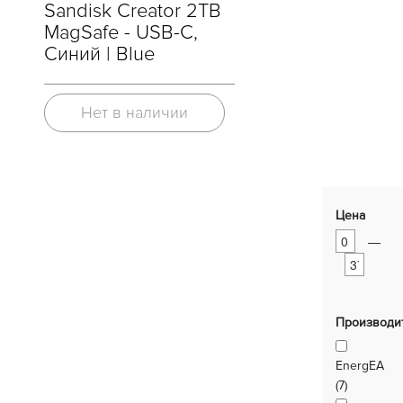
Sandisk Creator 2TB
MagSafe - USB-C,
Синий | Blue
Нет в наличии
Цена
—
Производи
EnergEA
(7)