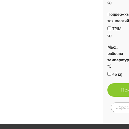
(2)
Поддержка
технологи
TRIM
(2)
Макс.
рабочая
температур
°C
45 (2)
Пр
Сброс