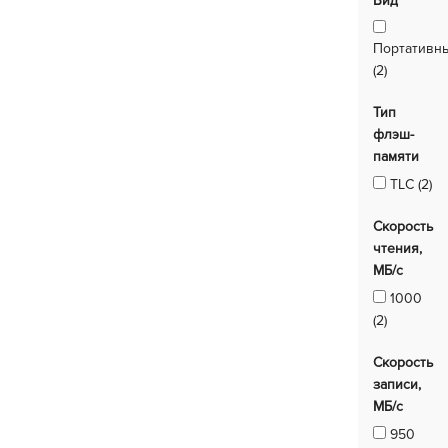
Вид
Портативн
(2)
Тип
флэш-
памяти
TLC (2)
Скорость
чтения,
МБ/с
1000
(2)
Скорость
записи,
МБ/с
950