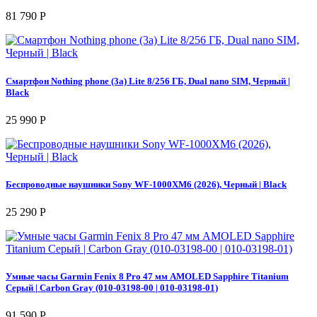
81 790 Р
Смартфон Nothing phone (3a) Lite 8/256 ГБ, Dual nano SIM, Черный |
Black
25 990 Р
Беспроводные наушники Sony WF-1000XM6 (2026), Черный | Black
25 290 Р
Умные часы Garmin Fenix 8 Pro 47 мм AMOLED Sapphire Titanium
Серый | Carbon Gray (010-03198-00 | 010-03198-01)
91 590 Р