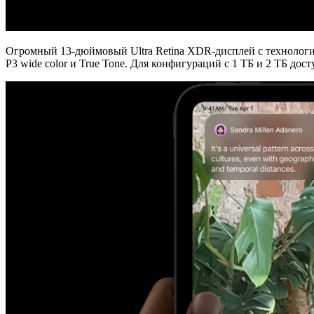
Огромный
13-дюймовый Ultra Retina XDR-дисплей
с технолог
P3 wide color
и
True Tone
. Для конфигураций с 1 ТБ и 2 ТБ дос