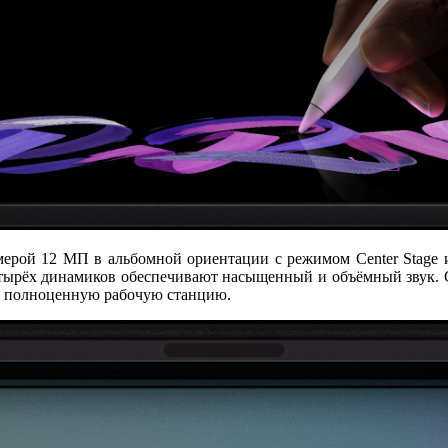
мерой 12 МП
в альбомной ориентации с режимом
Center Stage
четырёх динамиков обеспечивают насыщенный и объёмный звук.
в полноценную рабочую станцию.