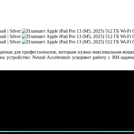
данная для профессионалов, которым нужна максимальная мощн
а устройстве: Neural Accelerators ускоряют работу с ИИ-задача