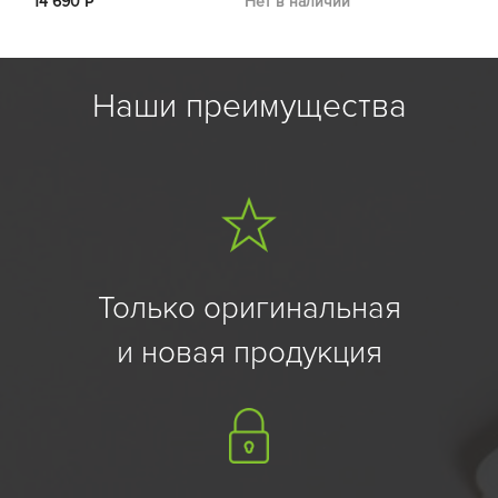
14 690 Р
Нет в наличии
Нет в на
Серебристый | Lunar
Фиолетовый 
Silver
Purple
Наши преимущества
Только оригинальная
и новая продукция