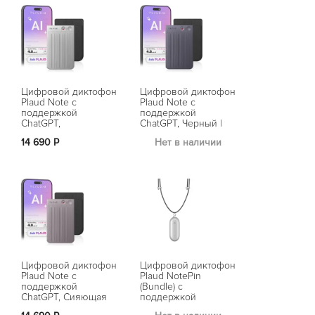
Цифровой диктофон
Цифровой диктофон
Цифровой д
Plaud Note с
Plaud Note с
Plaud NotePi
поддержкой
поддержкой
(Bundle) с
ChatGPT,
ChatGPT, Черный |
поддержкой
Серебристый | Silver
Black
ChatGPT, Се
14 690 Р
Нет в наличии
Нет в на
Cosmic Gray
Цифровой диктофон
Цифровой диктофон
Цифровой д
Plaud Note с
Plaud NotePin
Plaud NotePi
поддержкой
(Bundle) с
(Bundle) с
ChatGPT, Сияющая
поддержкой
поддержкой
звезда | Starlight
ChatGPT,
ChatGPT,