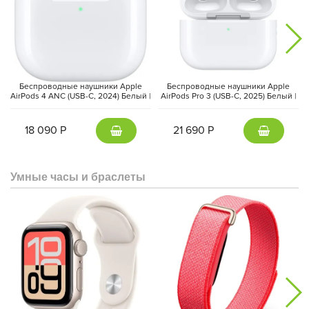
Беспроводные наушники Apple
Беспроводные наушники Apple
AirPods 4 ANC (USB-C, 2024) Белый |
AirPods Pro 3 (USB-C, 2025) Белый |
White
White
18 090 Р
21 690 Р
Основные преимущества PLAUD NotePin:
Умные часы и браслеты
Носимое устройство для записи звука с использованием
ИИ
Фиксирует все важные моменты
Интеллектуальная обработка звука и выделение
ключевых моментов
Распознавание различных голосов
Простое управление одной кнопкой
Автоматическая синхронизация с другими устройствами
Удобный доступ к записям через приложение
Возможность редактирования и организации заметок