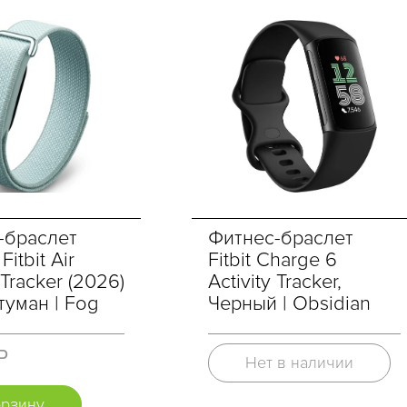
-браслет
Фитнес-браслет
itbit Air
Fitbit Charge 6
 Tracker (2026)
Activity Tracker,
туман | Fog
Черный | Obsidian
Р
Нет в наличии
орзину