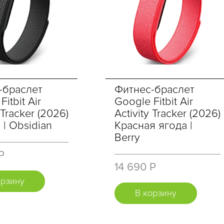
-браслет
Фитнес-браслет
itbit Air
Google Fitbit Air
 Tracker (2026)
Activity Tracker (2026)
| Obsidian
Красная ягода |
Berry
Р
14 690 Р
орзину
В корзину