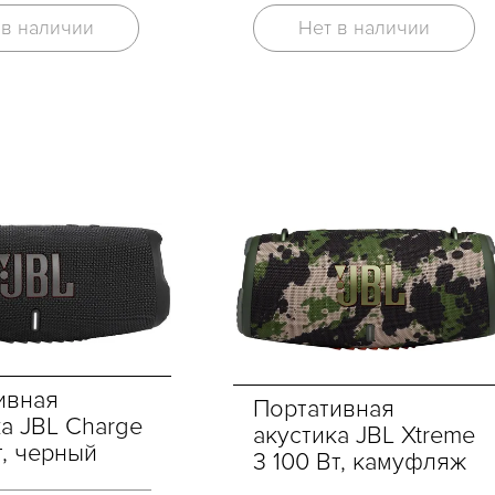
Нет в наличии
 в наличии
ивная
Портативная
ка JBL Charge
акустика JBL Xtreme
т, черный
3 100 Вт, камуфляж