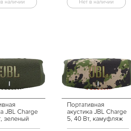
Нет в наличии
 в наличии
ивная
Портативная
ка JBL Charge
акустика JBL Charge
т, зеленый
5, 40 Вт, камуфляж