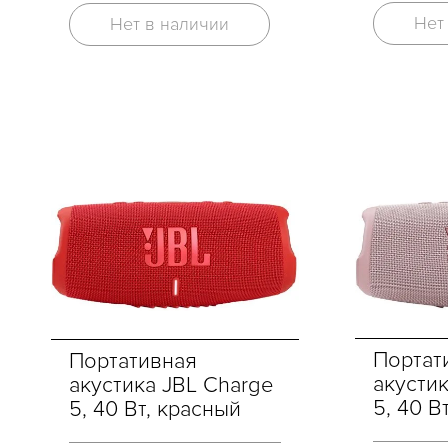
Нет
Нет в наличии
Портат
Портативная
акусти
акустика JBL Charge
5, 40 В
5, 40 Вт, красный