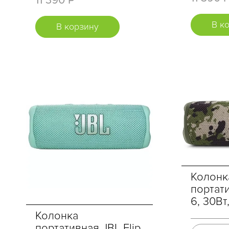
11 390 Р
В к
В корзину
Колонк
портати
6, 30В
Колонка
портативная JBL Flip