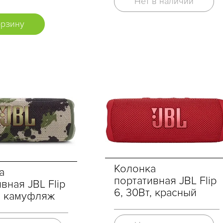
Нет в наличии
орзину
Колонка
а
портативная JBL Flip
вная JBL Flip
6, 30Вт, красный
т, камуфляж