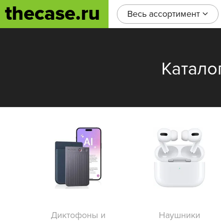
thecase.ru
Весь ассортимент
Катало
Диктофоны и
Наушники