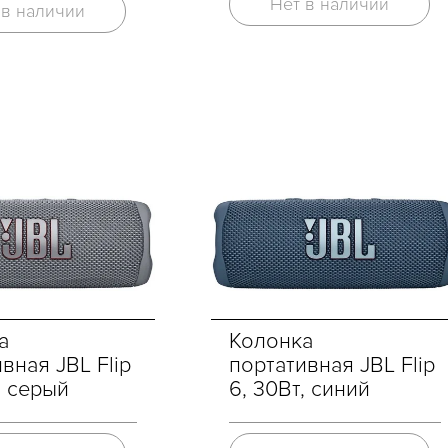
Нет в наличии
 в наличии
Колонка
а
портативная JBL Flip
вная JBL Flip
6, 30Вт, синий
, серый