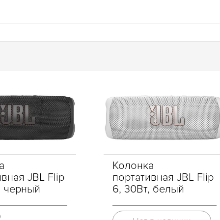
а
Колонка
вная JBL Flip
портативная JBL Flip
, черный
6, 30Вт, белый
Р