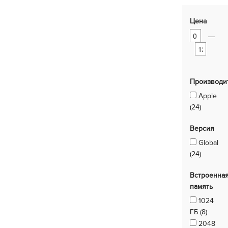
Цена
—
Производи
Apple
(24)
Версия
Global
(24)
Встроенна
память
1024
ГБ (8)
2048