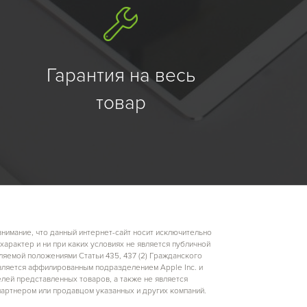
Гарантия на весь
товар
имание, что данный интернет-сайт носит исключительно
арактер и ни при каких условиях не является публичной
яемой положениями Статьи 435, 437 (2) Гражданского
вляется аффилированным подразделением Apple Inc. и
лей представленных товаров, а также не является
артнером или продавцом указанных и других компаний.