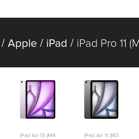
/
/
/
Apple
iPad
iPad Pro 11 (
iPad Air 13 (M4
iPad Air 11 (M3