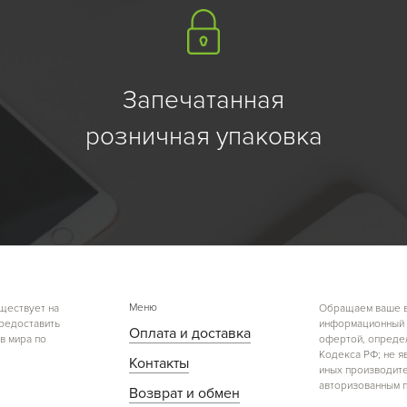
Запечатанная
розничная упаковка
Меню
ществует на
Обращаем ваше вн
предоставить
информационный х
Оплата и доставка
в мира по
офертой, определ
Кодекса РФ; не я
Контакты
иных производите
авторизованным п
Возврат и обмен