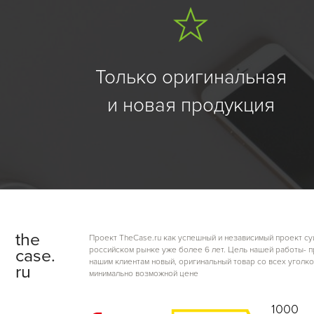
Только оригинальная
и новая продукция
the
Проект TheCase.ru как успешный и независимый проект су
российском рынке уже более 6 лет. Цель нашей работы- 
case.
нашим клиентам новый, оригинальный товар со всех уголко
ru
минимально возможной цене
1000