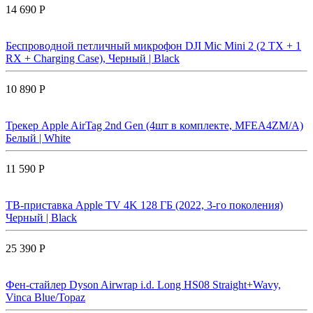
14 690 Р
Беспроводной петличный микрофон DJI Mic Mini 2 (2 TX + 1
RX + Charging Case), Черный | Black
10 890 Р
Трекер Apple AirTag 2nd Gen (4шт в комплекте, MFEA4ZM/A)
Белый | White
11 590 Р
ТВ-приставка Apple TV 4K 128 ГБ (2022, 3-го поколения)
Черный | Black
25 390 Р
Фен-стайлер Dyson Airwrap i.d. Long HS08 Straight+Wavy,
Vinca Blue/Topaz