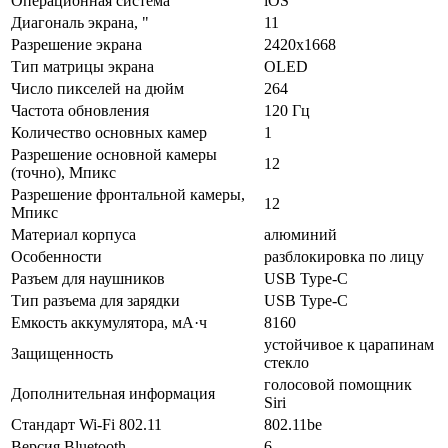
Операционная система
iOS
Диагональ экрана, "
11
Разрешение экрана
2420x1668
Тип матрицы экрана
OLED
Число пикселей на дюйм
264
Частота обновления
120 Гц
Количество основных камер
1
Разрешение основной камеры
12
(точно), Мпикс
Разрешение фронтальной камеры,
12
Мпикс
Материал корпуса
алюминий
Особенности
разблокировка по лицу
Разъем для наушников
USB Type-C
Тип разъема для зарядки
USB Type-C
Емкость аккумулятора, мА·ч
8160
устойчивое к царапинам
Защищенность
стекло
голосовой помощник
Дополнительная информация
Siri
Стандарт Wi-Fi 802.11
802.11be
Версия Bluetooth
6