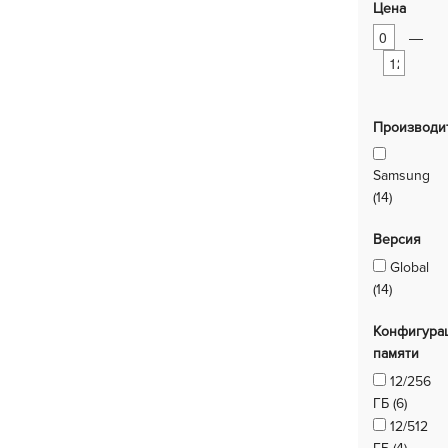
Цена
—
Производи
Samsung
(14)
Версия
Global
(14)
Конфигура
памяти
12/256
ГБ (6)
12/512