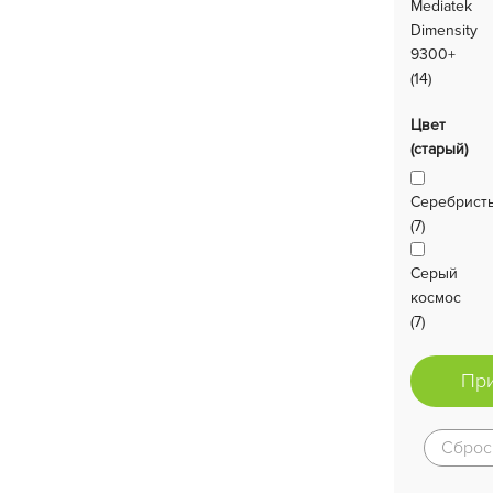
Mediatek
Dimensity
9300+
(14)
Цвет
(старый)
Серебрист
(7)
Серый
космос
(7)
Пр
Сброс