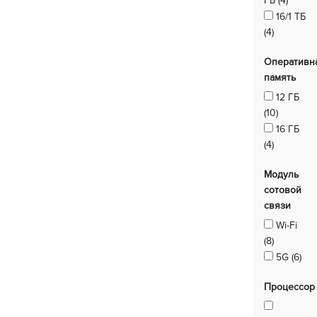
ГБ (4)
16/1 ТБ
(4)
Оперативн
память
12 ГБ
(10)
16 ГБ
(4)
Модуль
сотовой
связи
Wi-Fi
(8)
5G (6)
Процессор