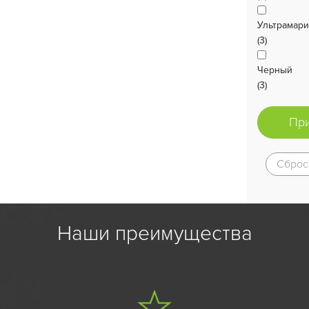
Ультрамар
(3)
Черный
(3)
Пр
Сброс
Наши преимущества