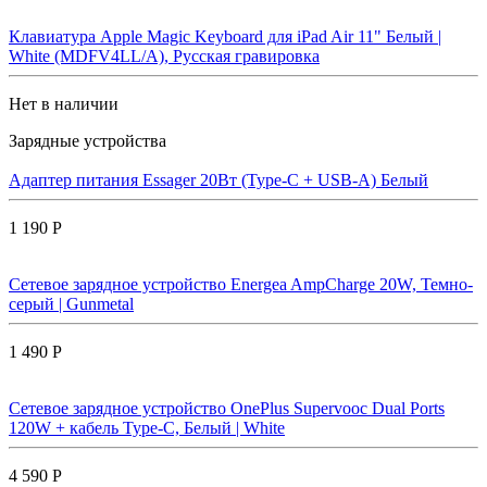
Клавиатура Apple Magic Keyboard для iPad Air 11" Белый |
White (MDFV4LL/A), Русская гравировка
Нет в наличии
Зарядные устройства
Адаптер питания Essager 20Вт (Type-C + USB-A) Белый
1 190 Р
Сетевое зарядное устройство Energea AmpCharge 20W, Темно-
серый | Gunmetal
1 490 Р
Сетевое зарядное устройство OnePlus Supervooc Dual Ports
120W + кабель Type-C, Белый | White
4 590 Р