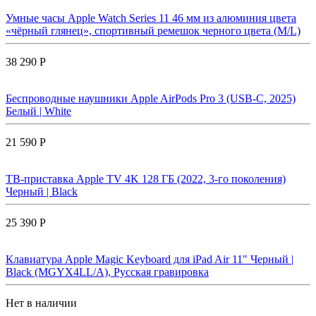
Умные часы Apple Watch Series 11 46 мм из алюминия цвета
«чёрный глянец», спортивный ремешок черного цвета (M/L)
38 290 Р
Беспроводные наушники Apple AirPods Pro 3 (USB-C, 2025)
Белый | White
21 590 Р
ТВ-приставка Apple TV 4K 128 ГБ (2022, 3-го поколения)
Черный | Black
25 390 Р
Клавиатура Apple Magic Keyboard для iPad Air 11" Черный |
Black (MGYX4LL/A), Русская гравировка
Нет в наличии