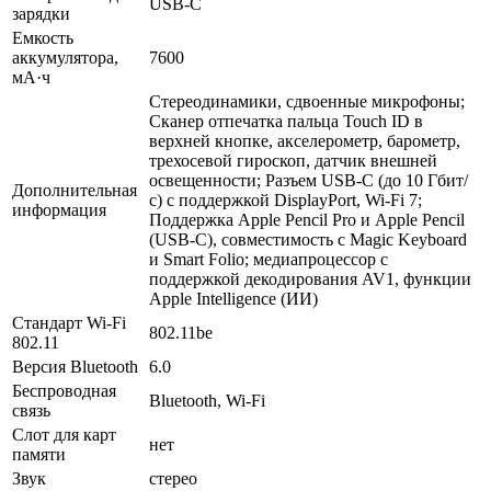
USB-C
зарядки
Емкость
аккумулятора,
7600
мА·ч
Стереодинамики, сдвоенные микрофоны;
Сканер отпечатка пальца Touch ID в
верхней кнопке, акселерометр, барометр,
трехосевой гироскоп, датчик внешней
освещенности; Разъем USB‑C (до 10 Гбит/
Дополнительная
с) с поддержкой DisplayPort, Wi-Fi 7;
информация
Поддержка Apple Pencil Pro и Apple Pencil
(USB-C), совместимость с Magic Keyboard
и Smart Folio; медиапроцессор с
поддержкой декодирования AV1, функции
Apple Intelligence (ИИ)
Стандарт Wi-Fi
802.11be
802.11
Версия Bluetooth
6.0
Беспроводная
Bluetooth, Wi-Fi
связь
Слот для карт
нет
памяти
Звук
стерео