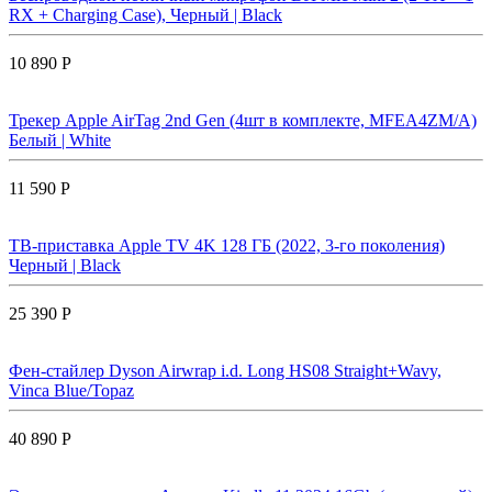
RX + Charging Case), Черный | Black
10 890 Р
Трекер Apple AirTag 2nd Gen (4шт в комплекте, MFEA4ZM/A)
Белый | White
11 590 Р
ТВ-приставка Apple TV 4K 128 ГБ (2022, 3-го поколения)
Черный | Black
25 390 Р
Фен-стайлер Dyson Airwrap i.d. Long HS08 Straight+Wavy,
Vinca Blue/Topaz
40 890 Р