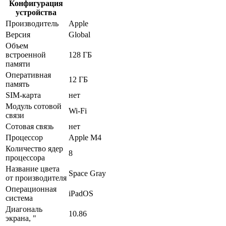
Конфигурация
устройства
Производитель
Apple
Версия
Global
Объем
встроенной
128 ГБ
памяти
Оперативная
12 ГБ
память
SIM-карта
нет
Модуль сотовой
Wi-Fi
связи
Сотовая связь
нет
Процессор
Apple M4
Количество ядер
8
процессора
Название цвета
Space Gray
от производителя
Операционная
iPadOS
система
Диагональ
10.86
экрана, "