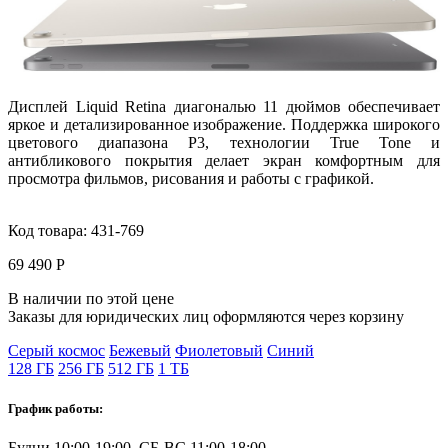
Дисплей
Liquid Retina
диагональю
11 дюймов
обеспечивает
яркое и детализированное изображение. Поддержка
широкого
цветового диапазона P3
, технологии
True Tone
и
антибликового покрытия делает экран комфортным для
просмотра фильмов, рисования и работы с графикой.
Код товара:
431-769
69 490 Р
В наличии по этой цене
Заказы для юридических лиц оформляются через корзину
Серый космос
Бежевый
Фиолетовый
Синий
128 ГБ
256 ГБ
512 ГБ
1 ТБ
График работы:
Будни 10:00-19:00, СБ-ВС 11:00-18:00.