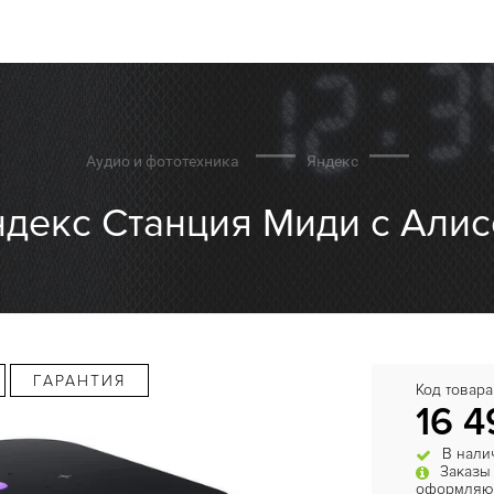
Аудио и фототехника
Яндекс
декс Станция Миди с Алисо
ГАРАНТИЯ
Код товара
16 4
В нали
Заказы
оформляют