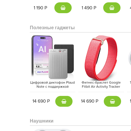
серый | Gunmetal
1 190 Р
1 490 Р
Полезные гаджеты
С помощью Яндекс Станция Миди вы можете наслаж
как Яндекс.Музыка, Apple Music, Spotify и других, п
можете подключиться к умным устройствам в 
установками температуры и другими функциями, п
что нужно сделать.
Цифровой диктофон Plaud
Фитнес-браслет Google
Note с поддержкой
Fitbit Air Activity Tracker
ChatGPT, Серебристый |
(2026) Красная ягода |
M
Silver
Berry
14 690 Р
14 690 Р
Наушники