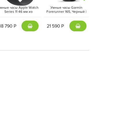
мные часы Apple Watch
Умные часы Garmin
Умные часы Apple Wa
Series 11 46 мм из
Forerunner 165, Черный |
Ultra 3 49 мм черный т
люминия цвета «чёрный
Black (010-02863-20 | 010-
ремешок Ocean черн
глянец», спортивный
02863-AC)
цвета
ремешок черного цвета
38 790 Р
21 590 Р
72 390 Р
(M/L)