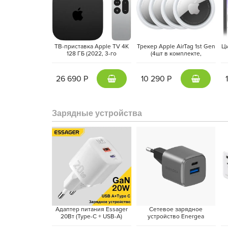
ТВ-приставка Apple TV 4K
Трекер Apple AirTag 1st Gen
Ц
128 ГБ (2022, 3-го
(4шт в комплекте,
поколения) Черный | Black
MX542ZM/A) Белый | White
Станция Миди оснащена голосовым помощником Ал
26 690 Р
10 290 Р
домом, запускать любимые песни, узнавать новос
произнеся ключевые слова. Оснащенная 4-дюймов
чистый звук в любой комнате.
Зарядные устройства
Адаптер питания Essager
Сетевое зарядное
20Вт (Type-C + USB-A)
устройство Energea
Белый
AmpCharge 20W, Темно-
S