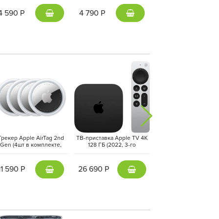
+ кабель Type-C, Белый |
Blue
White
4 590 Р
4 790 Р
1 190 Р
даться музыкой с различных сервисов, таких
росто говоря, что вам нравится. Кроме того, вы
вашем доме, чтобы управлять освещением,
росто указав вашему голосовому помощнику,
Трекер Apple AirTag 2nd
ТВ-приставка Apple TV 4K
Фен-стайлер Dyson Air
Gen (4шт в комплекте,
128 ГБ (2022, 3-го
i.d. Long HS08
FEA4ZM/A) Белый | White
поколения) Черный | Black
Straight+Wavy, Vinc
Blue/Topaz
11 590 Р
26 690 Р
40 890 Р