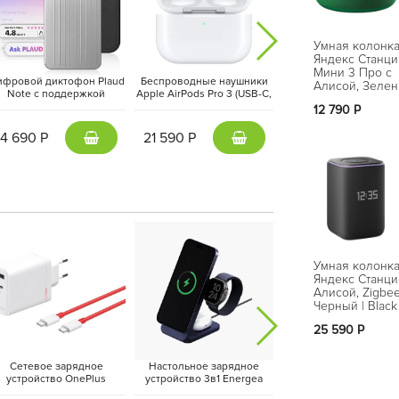
Умная колонк
Яндекс Станци
Мини 3 Про с
ифровой диктофон Plaud
Беспроводные наушники
Беспроводные наушн
Алисой, Зелен
Note с поддержкой
Apple AirPods Pro 3 (USB-C,
Apple AirPods Max (US
Green
ChatGPT, Серебристый |
2025) Белый | White
2024) Сияющая звезд
12 790 Р
Silver
Starlight
исой, которая поможет вам управлять умным
14 690 Р
21 590 Р
45 990 Р
ти, прогноз погоды и многое другое, просто
ым динамиком, она обеспечивает кристально
Умная колонк
Яндекс Станци
Алисой, Zigbee
Черный | Black
25 590 Р
Сетевое зарядное
Настольное зарядное
Адаптер питания Essa
устройство OnePlus
устройство 3в1 Energea
20Вт (Type-C + USB-
upervooc Dual Ports 120W
MagTrio 2, Синий | Indigo
Черный