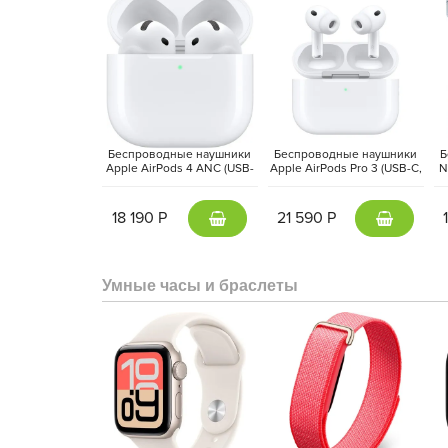
Беспроводные наушники
Беспроводные наушники
Б
Стильный дизайн, компактные размеры и множес
Apple AirPods 4 ANC (USB-
Apple AirPods Pro 3 (USB-C,
N
Станция Миди отличным выбором для тех, кто
C, 2024) Белый | White
2025) Белый | White
технологии.
18 190 Р
21 590 Р
Умные часы и браслеты