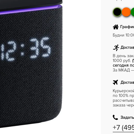
График
Будни 10:00
Достав
В день за
1000 руб.
(
сегодня по
За МКАД — 
Достав
Курьерско
по 100% пр
рассчитыв
заказа чер
Задать
+7 (49