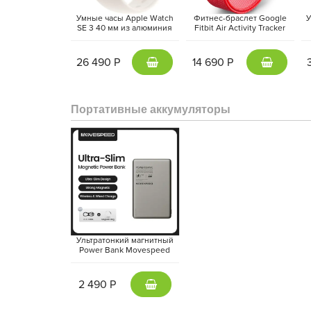
Умные часы Apple Watch
Фитнес-браслет Google
У
SE 3 40 мм из алюминия
Fitbit Air Activity Tracker
цвета «сияющая звезда»,
(2026) Красная ягода |
а
спортивный ремешок
Berry
«сияющая звезда» (S/M)
26 490 Р
14 690 Р
Портативные аккумуляторы
Ультратонкий магнитный
Power Bank Movespeed
5000 mAh Type-C -
внешний аккумулятор
Magsafe (Gray)
2 490 Р