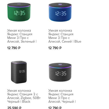
Умная колонка
Умная колонка
Умная коло
Яндекс Станция
Яндекс Станция
Яндекс Стан
Мини 3 Про с
Мини 3 Про с
Стрит с Алис
Алисой, Зеленый |
Алисой, Синий | Blue
Cерый | Gra
Green
12 790 Р
12 790 Р
13 290 Р
Умная колонка
Умная колонка
Умная коло
Яндекс Станция 3 с
Яндекс Станция
Яндекс Стан
Алисой, Zigbee, 50Вт
Мини 3 Про с
Стрит с Алис
Черный | Black
Алисой, Черный |
Фиолетовый 
Black
25 590 Р
12 790 Р
13 290 Р