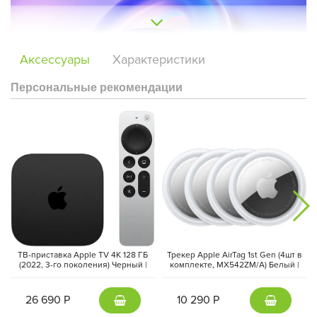
Аксессуары
Характеристики
Персональные рекомендации
УДОБНОЕ ВЗАИМОДЕЙСТВИЕ
Колонка оснащена инновационной LED-подсветкой, которая не
только добавляет визуальную привлекательность, но и
помогает лучше взаимодействовать с устройством. Свет
меняется в зависимости от ваших команд и выбранного
контента, создавая гармоничную атмосферу. Элегантный
дисплей отображает важную информацию в любой момент.
ТВ-приставка Apple TV 4K 128 ГБ
Трекер Apple AirTag 1st Gen (4шт в
(2022, 3-го поколения) Черный |
комплекте, MX542ZM/A) Белый |
Black
White
26 690 Р
10 290 Р