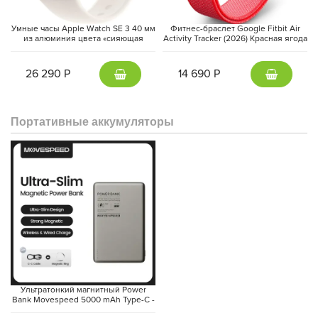
Умные часы Apple Watch SE 3 40 мм
Фитнес-браслет Google Fitbit Air
из алюминия цвета «сияющая
Activity Tracker (2026) Красная ягода
звезда», спортивный ремешок
| Berry
«сияющая звезда» (S/M)
26 290 Р
14 690 Р
Портативные аккумуляторы
Ультратонкий магнитный Power
Bank Movespeed 5000 mAh Type-C -
внешний аккумулятор Magsafe