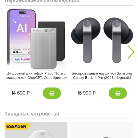
Персональные рекомендации
Передатчик весит всего около
11 г
, поэтому почти не
ощущается на одежде и подходит для длительного
использования. Встроенный всенаправленный микрофон
записывает звук в высоком качестве
48 кГц / 24 бит
,
передавая голос естественно и детализированно. Поворотное
Цифровой диктофон Plaud Note с
Беспроводные наушники Samsung
магнитное крепление позволяет удобно разместить микрофон
поддержкой ChatGPT, Серебристый
Galaxy Buds 4 Pro (2025) Черный |
| Silver
Black
в оптимальном положении.
14 690 Р
16 990 Р
Зарядные устройства