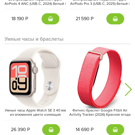
AirPods 4 ANC (USB-C, 2024) Белый |
AirPods Pro 3 (USB-C, 2025) Белый |
White
White
Зарядный кейс продлевает автономность и позволяет всегда
18 190 Р
21 590 Р
держать оборудование готовым к записи. DJI Mic Mini 2 — это
удобное и надёжное решение для тех, кто хочет получать
чистый профессиональный звук при работе со смартфоном.
Умные часы и браслеты
Умные часы Apple Watch SE 3 40 мм
Фитнес-браслет Google Fitbit Air
из алюминия цвета «сияющая
Activity Tracker (2026) Красная ягода
звезда», спортивный ремешок
| Berry
Комплектация DJI Mic Mini 2 (1 TX + 1 Mobile RX + Charging Case):
«сияющая звезда» (S/M)
26 390 Р
14 690 Р
Передатчик (1 шт.)