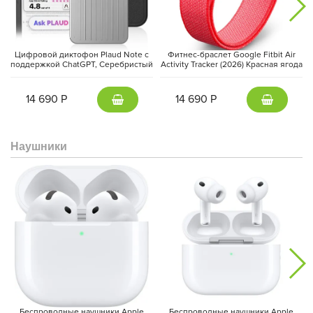
Цифровой диктофон Plaud Note с
Фитнес-браслет Google Fitbit Air
поддержкой ChatGPT, Серебристый
Activity Tracker (2026) Красная ягода
| Silver
| Berry
14 690 Р
14 690 Р
Беспроводное соединение обеспечивает стабильную
Наушники
передачу сигнала на расстоянии до
300 метров
, предоставляя
свободу движения во время съёмки. При использовании
совместимых устройств DJI также поддерживается прямое
подключение через
DJI OsmoAudio
, что упрощает настройку и
ускоряет начало работы.
Беспроводные наушники Apple
Беспроводные наушники Apple