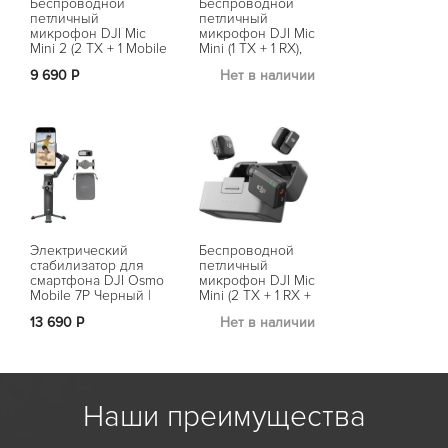
Беспроводной
Беспроводной
Беспроводн
петличный
петличный
петличный
микрофон DJI Mic
микрофон DJI Mic
микрофон DJ
Mini 2 (2 TX + 1 Mobile
Mini (1 TX + 1 RX),
Mini 2 (1 TX +
RX + Charging Case),
Черный | Black
Черный | Bla
9 690 Р
Нет в наличии
Нет в на
Черный | Black
Электрический
Беспроводной
Беспроводн
стабилизатор для
петличный
петличный
смартфона DJI Osmo
микрофон DJI Mic
микрофон DJ
Mobile 7P Черный |
Mini (2 TX + 1 RX +
Mini 2 (2 TX 
Black
Charging Case),
Charging Cas
13 690 Р
Нет в наличии
Нет в на
Черный | Black
Черный | Bla
Наши преимущества