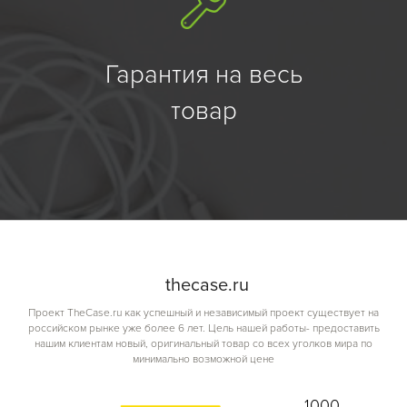
Гарантия на весь
товар
the
case.
ru
Проект TheCase.ru как успешный и независимый проект существует на
российском рынке уже более 6 лет. Цель нашей работы- предоставить
нашим клиентам новый, оригинальный товар со всех уголков мира по
минимально возможной цене
1000