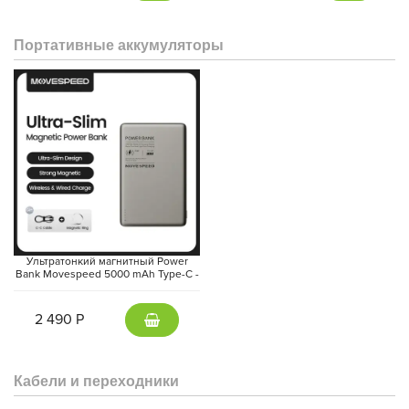
Мобильный приёмник (1 шт.)
Зарядный кейс (1 TX + 1 Mobile RX) (1 шт.)
Портативные аккумуляторы
Ветрозащитный экран (Black/Gray) (1 шт.)
Магнитная передняя крышка (Obsidian Black) (1 шт.)
Магнитная передняя крышка (Glaze White) (1 шт.)
Магнитный зажим (1 шт.)
Магнит (1 шт.)
Кабель для зарядки USB-C (1 шт.)
Компактный чехол для переноски (1 шт.)
Ультратонкий магнитный Power
Bank Movespeed 5000 mAh Type-C -
внешний аккумулятор Magsafe
(Gray)
2 490 Р
Кабели и переходники