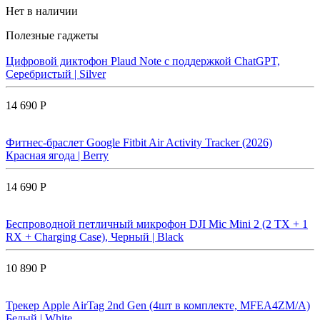
Нет в наличии
Полезные гаджеты
Цифровой диктофон Plaud Note с поддержкой ChatGPT,
Серебристый | Silver
14 690 Р
Фитнес-браслет Google Fitbit Air Activity Tracker (2026)
Красная ягода | Berry
14 690 Р
Беспроводной петличный микрофон DJI Mic Mini 2 (2 TX + 1
RX + Charging Case), Черный | Black
10 890 Р
Трекер Apple AirTag 2nd Gen (4шт в комплекте, MFEA4ZM/A)
Белый | White