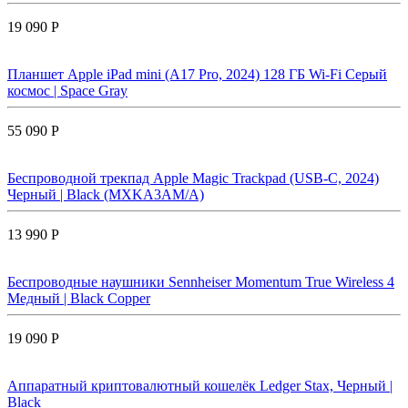
19 090 Р
Планшет Apple iPad mini (A17 Pro, 2024) 128 ГБ Wi-Fi Cерый
космос | Space Gray
55 090 Р
Беспроводной трекпад Apple Magic Trackpad (USB-C, 2024)
Черный | Black (MXKA3AM/A)
13 990 Р
Беспроводные наушники Sennheiser Momentum True Wireless 4
Медный | Black Copper
19 090 Р
Аппаратный криптовалютный кошелёк Ledger Stax, Черный |
Black