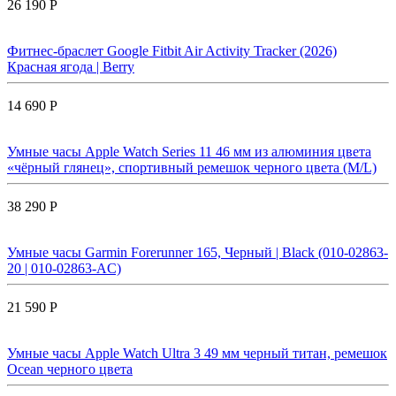
26 190 Р
Фитнес-браслет Google Fitbit Air Activity Tracker (2026)
Красная ягода | Berry
14 690 Р
Умные часы Apple Watch Series 11 46 мм из алюминия цвета
«чёрный глянец», спортивный ремешок черного цвета (M/L)
38 290 Р
Умные часы Garmin Forerunner 165, Черный | Black (010-02863-
20 | 010-02863-AC)
21 590 Р
Умные часы Apple Watch Ultra 3 49 мм черный титан, ремешок
Ocean черного цвета