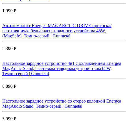
1 990 Р
Автокомплект Energea MAGARCTIC DRIVE присоска/
вентиляция/кабель/палец зарядного устройства 45W,
(MagSafe), Темно-серый | Gunmetal
5 390 Р
Настольное зарядное устройство 4в1 с охлаждением Energea
MagArctic Stand, с сетевым зарядным устройством 65W,
Темно-серый | Gunmetal
8 890 Р
Настольное зарядное устройство со стерео колонкой Energea
MagAudio Stand, Темно-серый | Gunmetal
5 990 Р