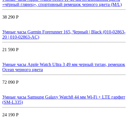
«чёрный глянец», спортивный ремешок черного цвета (M/L)
38 290 Р
Умные часы Garmin Forerunner 165, Черный | Black (010-02863-
20 | 010-02863-AC)
21 590 Р
Умные часы Apple Watch Ultra 3 49 мм черный титан, ремешок
Ocean черного цвета
72 090 Р
Умные часы Samsung Galaxy Watch8 44 мм Wi-Fi + LTE гарфит
(SM-L335)
24 190 Р