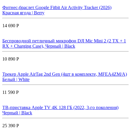
Фитнес-браслет Google Fitbit Air Activity Tracker (2026)
Красная ягода | Berry
14 690 Р
Беспроводной петличный микрофон DJI Mic Mini 2 (2 TX + 1
RX + Charging Case), Черный | Black
10 890 Р
Трекер Apple AirTag 2nd Gen (4шт в комплекте, MFEA4ZM/A)
Белый | White
11 590 Р
ТВ-приставка Apple TV 4K 128 ГБ (2022, 3-го поколения)
Черный | Black
25 390 Р