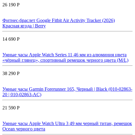
26 190 Р
Фитнес-браслет Google Fitbit Air Activity Tracker (2026)
Красная ягода | Berry
14 690 Р
Умные часы Apple Watch Series 11 46 мм из алюминия цвета
«чёрный глянец», спортивный ремешок черного цвета (M/L)
38 290 Р
Умные часы Garmin Forerunner 165, Черный | Black (010-02863-
20 | 010-02863-AC)
21 590 Р
Умные часы Apple Watch Ultra 3 49 мм черный титан, ремешок
Ocean черного цвета