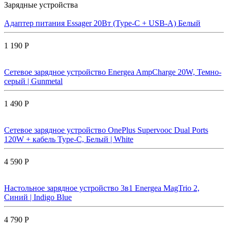
Зарядные устройства
Адаптер питания Essager 20Вт (Type-C + USB-A) Белый
1 190 Р
Сетевое зарядное устройство Energea AmpCharge 20W, Темно-
серый | Gunmetal
1 490 Р
Сетевое зарядное устройство OnePlus Supervooc Dual Ports
120W + кабель Type-C, Белый | White
4 590 Р
Настольное зарядное устройство 3в1 Energea MagTrio 2,
Синий | Indigo Blue
4 790 Р