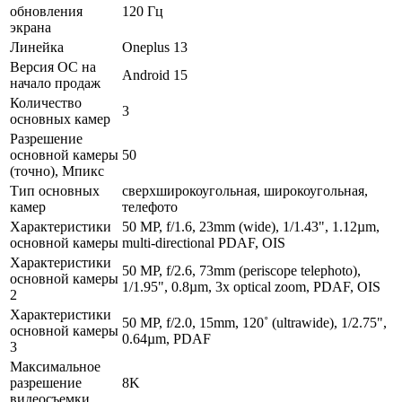
обновления
120 Гц
экрана
Линейка
Oneplus 13
Версия ОС на
Android 15
начало продаж
Количество
3
основных камер
Разрешение
основной камеры
50
(точно), Мпикс
Тип основных
сверхширокоугольная, широкоугольная,
камер
телефото
Характеристики
50 MP, f/1.6, 23mm (wide), 1/1.43", 1.12µm,
основной камеры
multi-directional PDAF, OIS
Характеристики
50 MP, f/2.6, 73mm (periscope telephoto),
основной камеры
1/1.95", 0.8µm, 3x optical zoom, PDAF, OIS
2
Характеристики
50 MP, f/2.0, 15mm, 120˚ (ultrawide), 1/2.75",
основной камеры
0.64µm, PDAF
3
Максимальное
разрешение
8K
видеосъемки