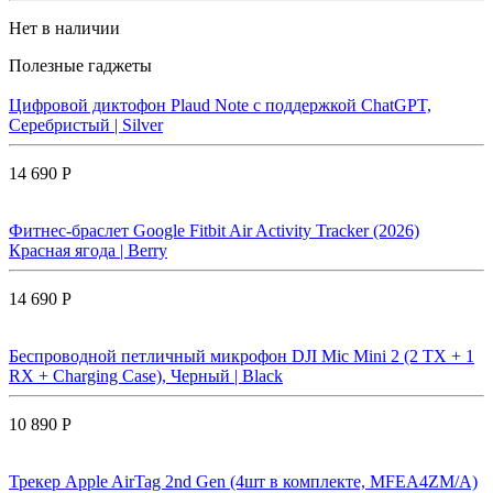
Нет в наличии
Полезные гаджеты
Цифровой диктофон Plaud Note с поддержкой ChatGPT,
Серебристый | Silver
14 690 Р
Фитнес-браслет Google Fitbit Air Activity Tracker (2026)
Красная ягода | Berry
14 690 Р
Беспроводной петличный микрофон DJI Mic Mini 2 (2 TX + 1
RX + Charging Case), Черный | Black
10 890 Р
Трекер Apple AirTag 2nd Gen (4шт в комплекте, MFEA4ZM/A)