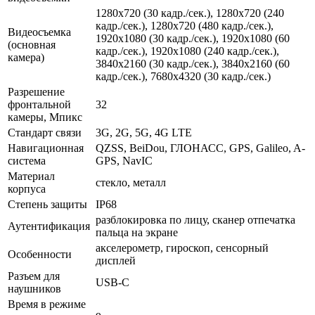
1280x720 (30 кадр./сек.), 1280x720 (240
кадр./сек.), 1280x720 (480 кадр./сек.),
Видеосъемка
1920x1080 (30 кадр./сек.), 1920x1080 (60
(основная
кадр./сек.), 1920x1080 (240 кадр./сек.),
камера)
3840x2160 (30 кадр./сек.), 3840x2160 (60
кадр./сек.), 7680x4320 (30 кадр./сек.)
Разрешение
фронтальной
32
камеры, Мпикс
Стандарт связи
3G, 2G, 5G, 4G LTE
Навигационная
QZSS, BeiDou, ГЛОНАСС, GPS, Galileo, A-
система
GPS, NavIC
Материал
стекло, металл
корпуса
Степень защиты
IP68
разблокировка по лицу, сканер отпечатка
Аутентификация
пальца на экране
акселерометр, гироскоп, сенсорный
Особенности
дисплей
Разъем для
USB-C
наушников
Время в режиме