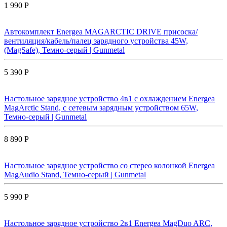
1 990 Р
Автокомплект Energea MAGARCTIC DRIVE присоска/
вентиляция/кабель/палец зарядного устройства 45W,
(MagSafe), Темно-серый | Gunmetal
5 390 Р
Настольное зарядное устройство 4в1 с охлаждением Energea
MagArctic Stand, с сетевым зарядным устройством 65W,
Темно-серый | Gunmetal
8 890 Р
Настольное зарядное устройство со стерео колонкой Energea
MagAudio Stand, Темно-серый | Gunmetal
5 990 Р
Настольное зарядное устройство 2в1 Energea MagDuo ARC,