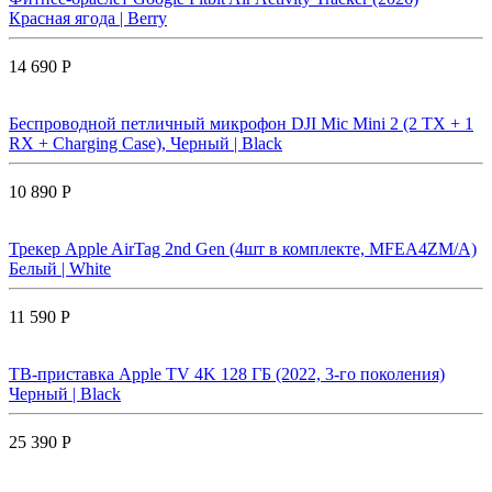
Красная ягода | Berry
14 690 Р
Беспроводной петличный микрофон DJI Mic Mini 2 (2 TX + 1
RX + Charging Case), Черный | Black
10 890 Р
Трекер Apple AirTag 2nd Gen (4шт в комплекте, MFEA4ZM/A)
Белый | White
11 590 Р
ТВ-приставка Apple TV 4K 128 ГБ (2022, 3-го поколения)
Черный | Black
25 390 Р