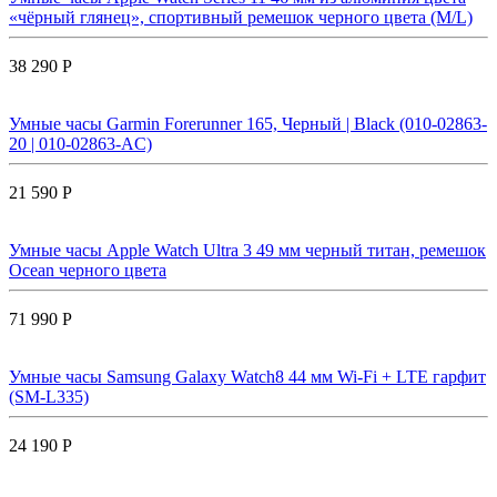
«чёрный глянец», спортивный ремешок черного цвета (M/L)
38 290 Р
Умные часы Garmin Forerunner 165, Черный | Black (010-02863-
20 | 010-02863-AC)
21 590 Р
Умные часы Apple Watch Ultra 3 49 мм черный титан, ремешок
Ocean черного цвета
71 990 Р
Умные часы Samsung Galaxy Watch8 44 мм Wi-Fi + LTE гарфит
(SM-L335)
24 190 Р