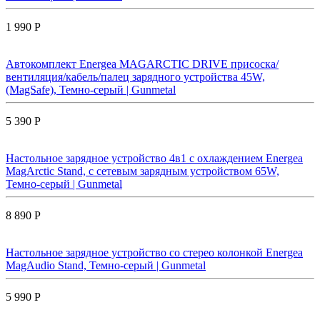
1 990 Р
Автокомплект Energea MAGARCTIC DRIVE присоска/
вентиляция/кабель/палец зарядного устройства 45W,
(MagSafe), Темно-серый | Gunmetal
5 390 Р
Настольное зарядное устройство 4в1 с охлаждением Energea
MagArctic Stand, с сетевым зарядным устройством 65W,
Темно-серый | Gunmetal
8 890 Р
Настольное зарядное устройство со стерео колонкой Energea
MagAudio Stand, Темно-серый | Gunmetal
5 990 Р