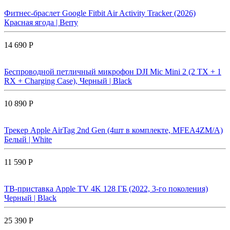
Фитнес-браслет Google Fitbit Air Activity Tracker (2026)
Красная ягода | Berry
14 690 Р
Беспроводной петличный микрофон DJI Mic Mini 2 (2 TX + 1
RX + Charging Case), Черный | Black
10 890 Р
Трекер Apple AirTag 2nd Gen (4шт в комплекте, MFEA4ZM/A)
Белый | White
11 590 Р
ТВ-приставка Apple TV 4K 128 ГБ (2022, 3-го поколения)
Черный | Black
25 390 Р