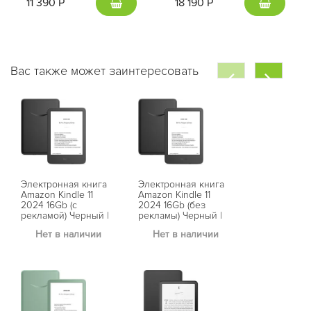
11 390 Р
18 190 Р
Вас также может заинтересовать
Электронная книга
Электронная книга
Электронная
Amazon Kindle 11
Amazon Kindle 11
Amazon Kind
2024 16Gb (с
2024 16Gb (без
PaperWhite 
рекламой) Черный |
рекламы) Черный |
32Gb Signat
Black
Black
Edition Черн
Нет в наличии
Нет в наличии
Нет в на
Black