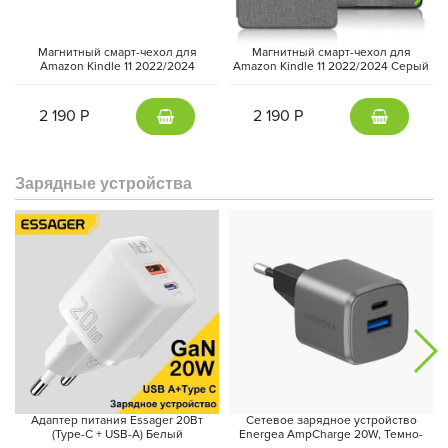
Kindle начального уровня (11-е поколение), выпущенный в 2024
году, сохраняет дизайн своего предшественника 2022 года. Он
все еще оснащен 6-дюймовым экраном без бликов с
Магнитный смарт-чехол для
Магнитный смарт-чехол для
разрешением 300 ppi, но теперь его яркость увеличилась на
Amazon Kindle 11 2022/2024
Amazon Kindle 11 2022/2024 Серый
Зеленый
25%. Amazon утверждает, что новый экран может достигать
такой же яркости, как и у Kindle Paperwhite.
2 190 Р
2 190 Р
Зарядные устройства
Помимо улучшенной яркости и добавления нового зеленого
Адаптер питания Essager 20Вт
Сетевое зарядное устройство
цвета Matcha в дополнение к традиционному черному, модель
(Type-C + USB-A) Белый
Energea AmpCharge 20W, Темно-