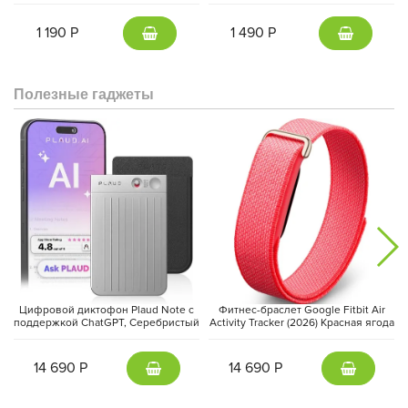
серый | Gunmetal
2024 года в целом остается похожей на модель 2022 года. Это
объясняет, почему её по-прежнему называют Kindle 11-го
1 190 Р
1 490 Р
поколения.
Полезные гаджеты
Цифровой диктофон Plaud Note с
Фитнес-браслет Google Fitbit Air
поддержкой ChatGPT, Серебристый
Activity Tracker (2026) Красная ягода
| Silver
| Berry
14 690 Р
14 690 Р