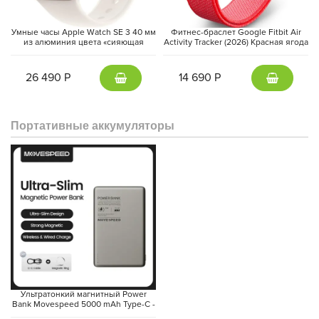
Умные часы Apple Watch SE 3 40 мм
Фитнес-браслет Google Fitbit Air
из алюминия цвета «сияющая
Activity Tracker (2026) Красная ягода
звезда», спортивный ремешок
| Berry
«сияющая звезда» (S/M)
26 490 Р
14 690 Р
Портативные аккумуляторы
Ультратонкий магнитный Power
Bank Movespeed 5000 mAh Type-C -
внешний аккумулятор Magsafe