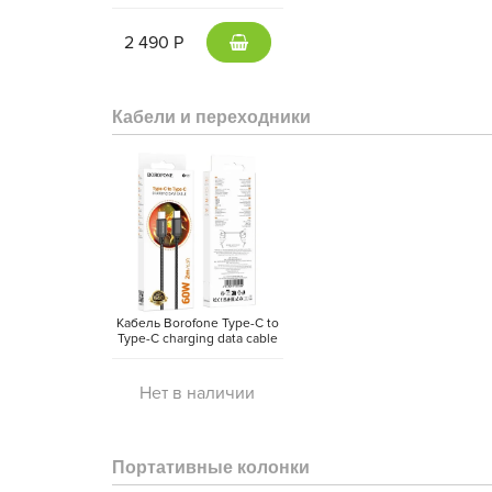
5000 mAh Type-C -
внешний аккумулятор
Magsafe (Gray)
2 490 Р
Кабели и переходники
Кабель Borofone Type-C to
Type-C charging data cable
(2 метра)
Нет в наличии
Портативные колонки