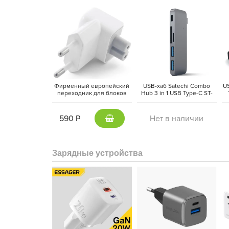
Фирменный европейский
USB-хаб Satechi Combo
U
переходник для блоков
Hub 3 in 1 USB Type-C ST-
питания Apple MacBook,
TCUPM (Space Grey)
w
iPad
590 Р
Нет в наличии
Возможно все, и даже немног
Устройством управляет быстрый и производительн
Зарядные устройства
мощный восьмиядерный процессор и десятиядерны
Компактность и надежность
Портативный компьютер получил металлический ко
14-дюймовый ноутбук с габаритами 31х22 см ле
Толщина устройства составляет 1.55 см при весе 1
работать в кафе или транспорте, установив на колен