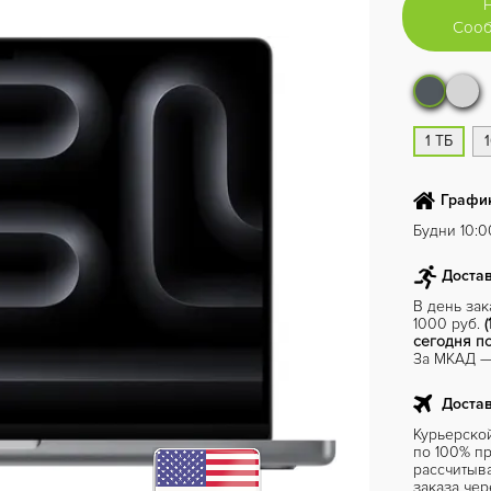
Сооб
1 ТБ
1
График
Будни 10:00
Достав
В день за
1000 руб.
(
сегодня по
За МКАД — 
Достав
Курьерско
по 100% пр
рассчитыв
заказа чер