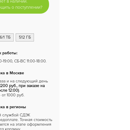
Нет в наличии.
щить о поступлении?
6/1 ТБ
512 ГБ
 работы:
-19:00, СБ-ВС 11:00-18:00.
ка в Москве
каза и на следующий день
1200 руб., при заказе на
сле 12:00)
.
от 1000 руб.
ка в регионы
й службой СДЭК
едоплате. Точная стоимость
ается на этапе оформления
ез корзину.