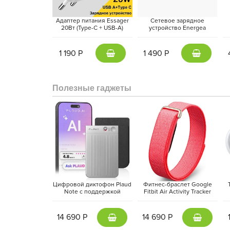
Адаптер питания Essager
Сетевое зарядное
20Вт (Type-C + USB-A)
устройство Energea
Белый
AmpCharge 20W, Темно-
S
серый | Gunmetal
1 190 Р
1 490 Р
Полезные гаджеты
Цифровой диктофон Plaud
Фитнес-браслет Google
Note с поддержкой
Fitbit Air Activity Tracker
ChatGPT, Серебристый |
(2026) Красная ягода |
M
Silver
Berry
14 690 Р
14 690 Р