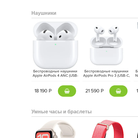
Визуальное наслаждение
Наушники
Apple MacBook Pro оснащен жидкокристалличе
1964х3024 точек с плотностью 254 пикселя на д
матрицу, но и рамки, придавая внешнему виду устр
600 нит обеспечивает отличную видимость при 
частоте обновления экрана 120 Гц графика в играх
Беспроводные наушники
Беспроводные наушники
Б
Apple AirPods 4 ANC (USB-
Apple AirPods Pro 3 (USB-C,
N
C, 2024) Белый | White
2025) Белый | White
18 190 Р
21 590 Р
Умные часы и браслеты