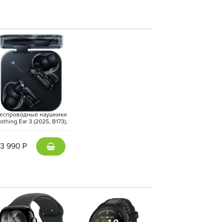
ским дисплеем Retina XDR с разрешением
юйм. Сплошное стекло покрывает не только
ойства статусности. Яркость экрана на пике 1
любом освещении. Благодаря максимальной
 и фильмах смотрится плавной и реалистичной.
еспроводные наушники
othing Ear 3 (2025, B173),
Черный | Black
13 990 Р