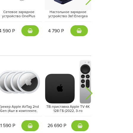
Сетевое зарядное
Настольное зарядное
Адаптер питания Essa
устройство OnePlus
устройство 3в1 Energea
20Вт (Type-C + USB-
upervooc Dual Ports 120W
MagTrio 2, Синий | Indigo
Черный
+ кабель Type-C, Белый |
Blue
White
4 590 Р
4 790 Р
1 190 Р
Трекер Apple AirTag 2nd
ТВ-приставка Apple TV 4K
Фен-стайлер Dyson Air
Gen (4шт в комплекте,
128 ГБ (2022, 3-го
i.d. Long HS08
FEA4ZM/A) Белый | White
поколения) Черный | Black
Straight+Wavy, Vinc
Blue/Topaz
11 590 Р
26 690 Р
40 890 Р