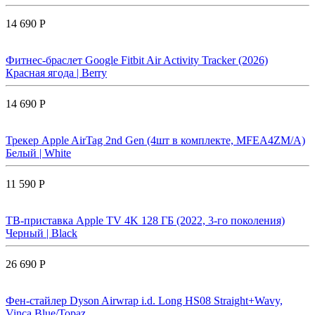
14 690 Р
Фитнес-браслет Google Fitbit Air Activity Tracker (2026)
Красная ягода | Berry
14 690 Р
Трекер Apple AirTag 2nd Gen (4шт в комплекте, MFEA4ZM/A)
Белый | White
11 590 Р
ТВ-приставка Apple TV 4K 128 ГБ (2022, 3-го поколения)
Черный | Black
26 690 Р
Фен-стайлер Dyson Airwrap i.d. Long HS08 Straight+Wavy,
Vinca Blue/Topaz