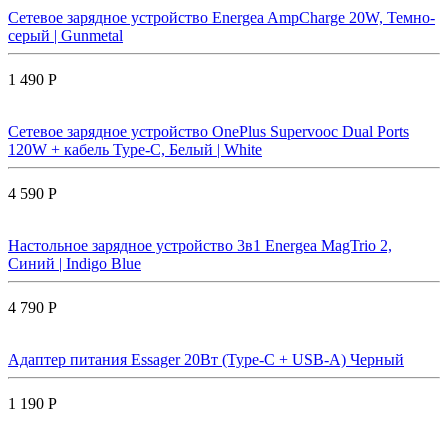
Сетевое зарядное устройство Energea AmpCharge 20W, Темно-
серый | Gunmetal
1 490 Р
Сетевое зарядное устройство OnePlus Supervooc Dual Ports
120W + кабель Type-C, Белый | White
4 590 Р
Настольное зарядное устройство 3в1 Energea MagTrio 2,
Синий | Indigo Blue
4 790 Р
Адаптер питания Essager 20Вт (Type-C + USB-A) Черный
1 190 Р