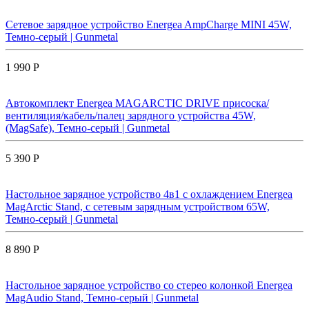
Сетевое зарядное устройство Energea AmpCharge MINI 45W,
Темно-серый | Gunmetal
1 990 Р
Автокомплект Energea MAGARCTIC DRIVE присоска/
вентиляция/кабель/палец зарядного устройства 45W,
(MagSafe), Темно-серый | Gunmetal
5 390 Р
Настольное зарядное устройство 4в1 с охлаждением Energea
MagArctic Stand, с сетевым зарядным устройством 65W,
Темно-серый | Gunmetal
8 890 Р
Настольное зарядное устройство со стерео колонкой Energea
MagAudio Stand, Темно-серый | Gunmetal