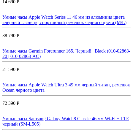
14 690 Р
Умные часы Apple Watch Series 11 46 мм из алюминия цвета
«чёрный глянец», спортивный ремешок черного цвета (M/L)
38 790 Р
Умные часы Garmin Forerunner 165, Черный | Black (010-02863-
20 | 010-02863-AC)
21 590 Р
Умные часы Apple Watch Ultra 3 49 мм черный титан, ремешок
Ocean черного цвета
72 390 Р
Умные часы Samsung Galaxy Watch8 Classic 46 мм Wi-Fi + LTE
черный (SM-L505)