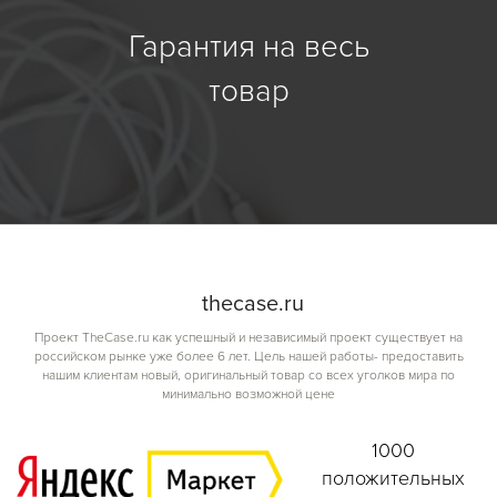
Гарантия на весь
товар
the
case.
ru
Проект TheCase.ru как успешный и независимый проект существует на
российском рынке уже более 6 лет. Цель нашей работы- предоставить
нашим клиентам новый, оригинальный товар со всех уголков мира по
минимально возможной цене
1000
положительных