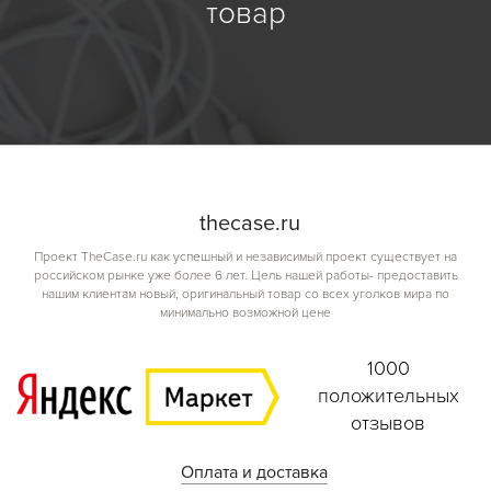
товар
the
case.
ru
Проект TheCase.ru как успешный и независимый проект существует на
российском рынке уже более 6 лет. Цель нашей работы- предоставить
нашим клиентам новый, оригинальный товар со всех уголков мира по
минимально возможной цене
1000
положительных
отзывов
Оплата и доставка