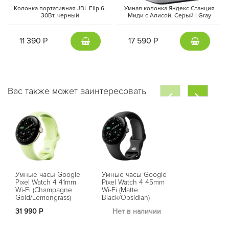
Колонка портативная JBL Flip 6,
Умная колонка Яндекс Станция
30Вт, черный
Миди с Алисой, Cерый | Gray
11 390 Р
17 590 Р
Вас также может заинтересовать
Умные часы Google
Умные часы Google
Умные часы
Pixel Watch 4 41mm
Pixel Watch 4 45mm
Pixel Watch
Wi-Fi (Champagne
Wi-Fi (Matte
Wi-Fi (Satin
Gold/Lemongrass)
Black/Obsidian)
Moonstone/M
31 990 Р
Нет в наличии
Нет в на