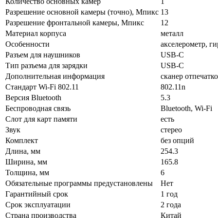
Количество основных камер
1
Разрешение основной камеры (точно), Мпикс
13
Разрешение фронтальной камеры, Мпикс
12
Материал корпуса
металл
Особенности
акселерометр, ги
Разъем для наушников
USB-C
Тип разъема для зарядки
USB-C
Дополнительная информация
сканер отпечатк
Стандарт Wi-Fi 802.11
802.11n
Версия Bluetooth
5.3
Беспроводная связь
Bluetooth, Wi-Fi
Слот для карт памяти
есть
Звук
стерео
Комплект
без опций
Длина, мм
254.3
Ширина, мм
165.8
Толщина, мм
6
Обязательные программы предустановлены
Нет
Гарантийный срок
1 год
Срок эксплуатации
2 года
Страна производства
Китай