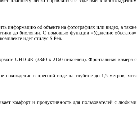
яет планшету легко справляться с задачами в многозадачном
ть информацию об объекте на фотографиях или видео, а также
матики до биологии. С помощью функции «Удаление объектов»
омплекте идет стилус S Pen.
рмате UHD 4K (3840 x 2160 пикселей). Фронтальная камера с
 нахождение в пресной воде на глубине до 1,5 метров, хотя
ивает комфорт и продуктивность для пользователей с любыми