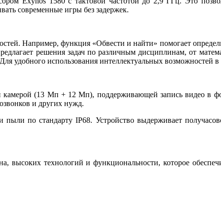
ором Exynos 1580 с тактовой частотой до 2,9 ГГц. Это позвол
вать современные игры без задержек.
стей. Например, функция «Обвести и найти» помогает определи
редлагает решения задач по различным дисциплинам, от мате
Для удобного использования интеллектуальных возможностей в к
 камерой (13 Мп + 12 Мп), поддерживающей запись видео в фо
озвонков и других нужд.
пыли по стандарту IP68. Устройство выдерживает получасовое
йна, высоких технологий и функциональности, которое обеспеч