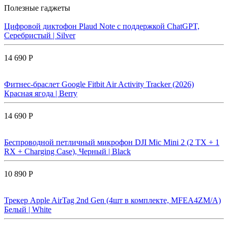
Полезные гаджеты
Цифровой диктофон Plaud Note с поддержкой ChatGPT,
Серебристый | Silver
14 690 Р
Фитнес-браслет Google Fitbit Air Activity Tracker (2026)
Красная ягода | Berry
14 690 Р
Беспроводной петличный микрофон DJI Mic Mini 2 (2 TX + 1
RX + Charging Case), Черный | Black
10 890 Р
Трекер Apple AirTag 2nd Gen (4шт в комплекте, MFEA4ZM/A)
Белый | White