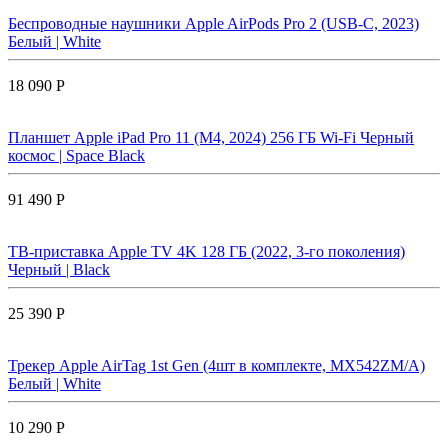
Беспроводные наушники Apple AirPods Pro 2 (USB-C, 2023)
Белый | White
18 090 Р
Планшет Apple iPad Pro 11 (M4, 2024) 256 ГБ Wi-Fi Черный
космос | Space Black
91 490 Р
ТВ-приставка Apple TV 4K 128 ГБ (2022, 3-го поколения)
Черный | Black
25 390 Р
Трекер Apple AirTag 1st Gen (4шт в комплекте, MX542ZM/A)
Белый | White
10 290 Р