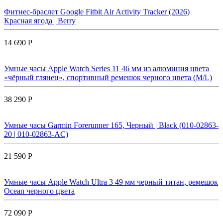
Фитнес-браслет Google Fitbit Air Activity Tracker (2026)
Красная ягода | Berry
14 690 Р
Умные часы Apple Watch Series 11 46 мм из алюминия цвета
«чёрный глянец», спортивный ремешок черного цвета (M/L)
38 290 Р
Умные часы Garmin Forerunner 165, Черный | Black (010-02863-
20 | 010-02863-AC)
21 590 Р
Умные часы Apple Watch Ultra 3 49 мм черный титан, ремешок
Ocean черного цвета
72 090 Р