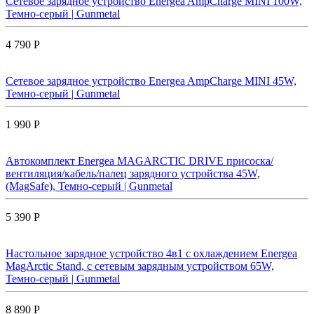
Сетевое зарядное устройство Energea AmpCharge MINI 100W,
Темно-серый | Gunmetal
4 790 Р
Сетевое зарядное устройство Energea AmpCharge MINI 45W,
Темно-серый | Gunmetal
1 990 Р
Автокомплект Energea MAGARCTIC DRIVE присоска/
вентиляция/кабель/палец зарядного устройства 45W,
(MagSafe), Темно-серый | Gunmetal
5 390 Р
Настольное зарядное устройство 4в1 с охлаждением Energea
MagArctic Stand, с сетевым зарядным устройством 65W,
Темно-серый | Gunmetal
8 890 Р