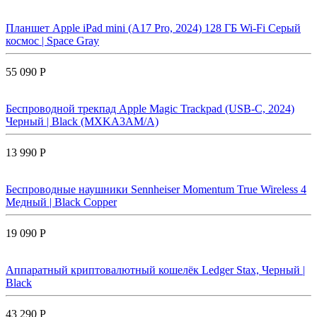
Планшет Apple iPad mini (A17 Pro, 2024) 128 ГБ Wi-Fi Cерый
космос | Space Gray
55 090 Р
Беспроводной трекпад Apple Magic Trackpad (USB-C, 2024)
Черный | Black (MXKA3AM/A)
13 990 Р
Беспроводные наушники Sennheiser Momentum True Wireless 4
Медный | Black Copper
19 090 Р
Аппаратный криптовалютный кошелёк Ledger Stax, Черный |
Black
43 290 Р