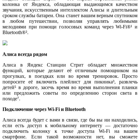
колонка от Яндекса, обладающая выдающимся качеством
звучания, искусственным интеллектом Алисы и длительным
сроком службы батареи. Она станет вашим верным спутником
в любом путешествии, позволяя управлять любимыми
мелодиями при помощи голосовых команд через Wi-Fi®︎¹ и
Bluetooth®︎².
Алиса всегда рядом
Алиса в Яндекс Станции Стрит обладает множеством
функций, которые делают её отличным помощником на
прогулках, в поездках или во время тренировок. Просто
попросите её включить плейлист для пикника³, развлечь
детей⁵ в дороге, засечь время во время выполнения планки
или предложить советы по определению сторон света в
походе⁷.
Подключение через Wi-Fi и Bluetooth
Алиса всегда будет с вами в связи, где бы вы ни находились,
если есть доступ к мобильному интернету — достаточно
подключить колонку к точке доступа Wi-Fi на вашем
смартфоне. Если такой возможности нет, вы сможете