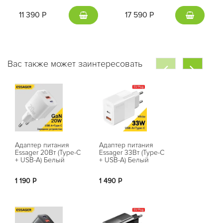
11 390 Р
17 590 Р
Вас также может заинтересовать
Адаптер питания
Адаптер питания
Адаптер пит
Essager 20Вт (Type-C
Essager 33Вт (Type-C
Toocki 33Вт 
+ USB-A) Белый
+ USB-A) Белый
USB-A) Фио
1 190 Р
1 490 Р
1 590 Р