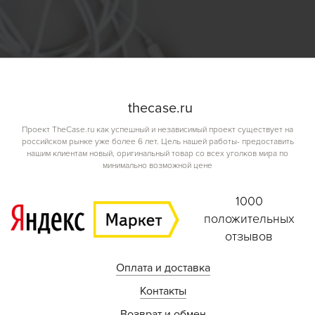
the
case.
ru
Проект TheCase.ru как успешный и независимый проект существует на
российском рынке уже более 6 лет. Цель нашей работы- предоставить
нашим клиентам новый, оригинальный товар со всех уголков мира по
минимально возможной цене
1000
положительных
отзывов
Оплата и доставка
Контакты
Возврат и обмен