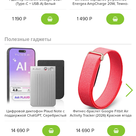
(Type-C + USB-A) Белый
Energea AmpCharge 20W, Темно-
серый | Gunmetal
1 190 Р
1 490 Р
Полезные гаджеты
Цифровой диктофон Plaud Note с
Фитнес-браслет Google Fitbit Air
поддержкой ChatGPT, Серебристый
Activity Tracker (2026) Красная ягода
| Silver
| Berry
14 690 Р
14 690 Р