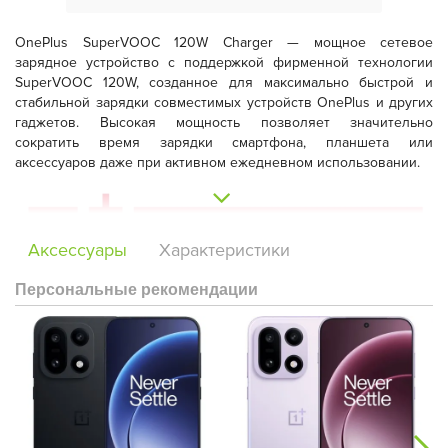
OnePlus SuperVOOC 120W Charger — мощное сетевое
зарядное устройство с поддержкой фирменной технологии
SuperVOOC 120W
, созданное для максимально быстрой и
стабильной зарядки совместимых устройств OnePlus и других
гаджетов. Высокая мощность позволяет значительно
сократить время зарядки смартфона, планшета или
аксессуаров даже при активном ежедневном использовании.
Аксессуары
Характеристики
Персональные рекомендации
Компактный корпус делает адаптер удобным для дома, офиса
и поездок, а встроенная интеллектуальная система защиты
контролирует температуру, напряжение и подачу тока. Это
обеспечивает безопасную работу устройства и стабильную
высокоскоростную зарядку без перегрева.