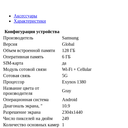
Аксессуары
Характеристики
Конфигурация устройства
Производитель
Samsung
Версия
Global
Объем встроенной памяти
128 ГБ
Оперативная память
6 ГБ
SIM-карта
да
Модуль сотовой связи
Wi-Fi + Cellular
Сотовая связь
5G
Процессор
Exynos 1380
Название цвета от
Gray
производителя
Операционная система
Android
Диагональ экрана, "
10.9
Разрешение экрана
2304x1440
Число пикселей на дюйм
249
Количество основных камер
1