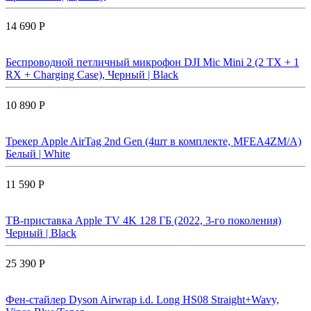
14 690 Р
Беспроводной петличный микрофон DJI Mic Mini 2 (2 TX + 1
RX + Charging Case), Черный | Black
10 890 Р
Трекер Apple AirTag 2nd Gen (4шт в комплекте, MFEA4ZM/A)
Белый | White
11 590 Р
ТВ-приставка Apple TV 4K 128 ГБ (2022, 3-го поколения)
Черный | Black
25 390 Р
Фен-стайлер Dyson Airwrap i.d. Long HS08 Straight+Wavy,