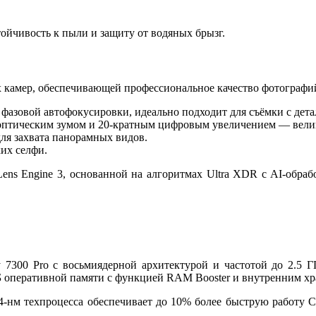
ойчивость к пыли и защиту от водяных брызг.
 камер, обеспечивающей профессиональное качество фотографи
 фазовой автофокусировки, идеально подходит для съёмки с дет
 оптическим зумом и 20-кратным цифровым увеличением — велик
для захвата панорамных видов.
их селфи.
ens Engine 3, основанной на алгоритмах Ultra XDR с AI-обраб
7300 Pro с восьмиядерной архитектурой и частотой до 2.5 
ГБ оперативной памяти с функцией RAM Booster и внутренним х
4-нм техпроцесса обеспечивает до 10% более быструю работу 