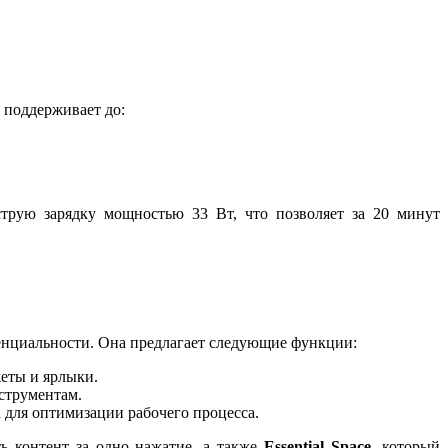
 поддерживает до:
трую зарядку мощностью 33 Вт, что позволяет за 20 минут
денциальности. Она предлагает следующие функции:
еты и ярлыки.
струментам.
 для оптимизации рабочего процесса.
ь контент за одно нажатие, а также
Essential Space
, который