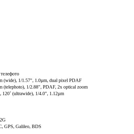
 телефото
m (wide), 1/1.57", 1.0µm, dual pixel PDAF
m (telephoto), 1/2.88", PDAF, 2x optical zoom
 120˚ (ultrawide), 1/4.0", 1.12µm
 2G
 GPS, Galileo, BDS