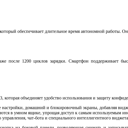
который обеспечивает длительное время автономной работы. Он
аже после 1200 циклов зарядки. Смартфон поддерживает быс
3, которая объединяет удобство использования и защиту конфи
 настройки, домашний и блокировочный экраны, добавляя видж
ются в умном ящике, упрощая доступ к самым используемым ин
 управления, чат-бота и специального интеллигентного виджета
нопка на боковой панели, позволяющая снимать и записыват