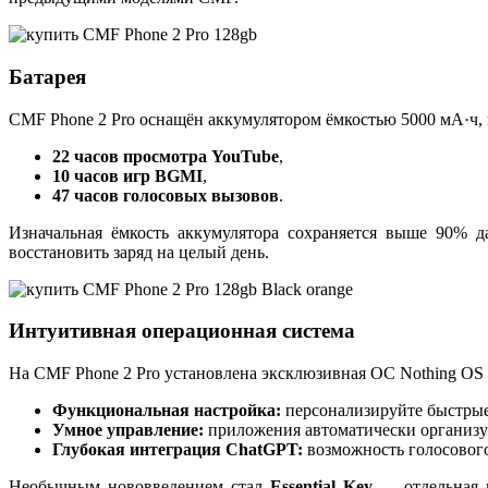
Батарея
CMF Phone 2 Pro оснащён аккумулятором ёмкостью 5000 мА·ч, 
22 часов просмотра YouTube
,
10 часов игр BGMI
,
47 часов голосовых вызовов
.
Изначальная ёмкость аккумулятора сохраняется выше 90% д
восстановить заряд на целый день.
Интуитивная операционная система
На CMF Phone 2 Pro установлена эксклюзивная ОС Nothing OS 
Функциональная настройка:
персонализируйте быстрые
Умное управление:
приложения автоматически организу
Глубокая интеграция ChatGPT:
возможность голосового
Необычным нововведением стал
Essential Key
— отдельная к