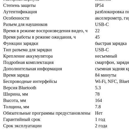
Степень защиты
IP54
Аутентификация
разблокировка по
Особенности
акселерометр, г
Разъем для наушников
USB-C
Время в режиме воспроизведения видео, ч
22
Время работы в режиме ожидания, ч
45
Функции зарядки
быстрая зарядка
Тип разъема для зарядки
USB-C
Крепление аккумулятора
несъемный
Подробная комплектация
смартфон, зарядн
Дополнительная информация
съемная задняя 
Время заряда
84 минуты
Беспроводные интерфейсы
Wi-Fi, NFC, Blue
Версия Bluetooth
5.3
Ширина, мм
78
Высота, мм
164
Толщина, мм
7.8
Обязательные программы предустановлены
Нет
Гарантийный срок
1 год
Срок эксплуатации
2 года