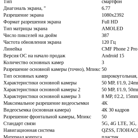
Тип
смартфон
Диагональ экрана, "
6.77
Разрешение экрана
1080x2392
Формат разрешения экрана
Full HD
Тип матрицы экрана
AMOLED
Число пикселей на дюйм
387
Частота обновления экрана
120 Гц
Линейка
CMF Phone 2 Pro
Версия ОС на начало продаж
Android 15
Количество основных камер
3
Разрешение основной камеры (точно), Мпикс
50
Тип основных камер
широкоугольная,
Характеристики основной камеры
50 MP, f/1.9, 24m
Характеристики основной камеры 2
50 MP, f/1.9, 50m
Характеристики основной камеры 3
8 MP, f/2.2, 15mm,
Максимальное разрешение видеосъемки
4K
Видеосъемка (основная камера)
4К 30 кадров
Разрешение фронтальной камеры, Мпикс
50
Стандарт связи
5G, 4G LTE, 3G,
Навигационная система
QZSS, ГЛОНАСС,
Материал корпуса
пластик