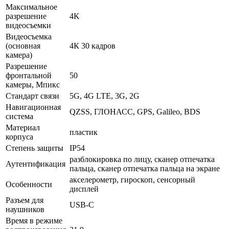
Максимальное
разрешение
4K
видеосъемки
Видеосъемка
(основная
4К 30 кадров
камера)
Разрешение
фронтальной
50
камеры, Мпикс
Стандарт связи
5G, 4G LTE, 3G, 2G
Навигационная
QZSS, ГЛОНАСС, GPS, Galileo, BDS
система
Материал
пластик
корпуса
Степень защиты
IP54
разблокировка по лицу, сканер отпечатка
Аутентификация
пальца, сканер отпечатка пальца на экране
акселерометр, гироскоп, сенсорный
Особенности
дисплей
Разъем для
USB-C
наушников
Время в режиме