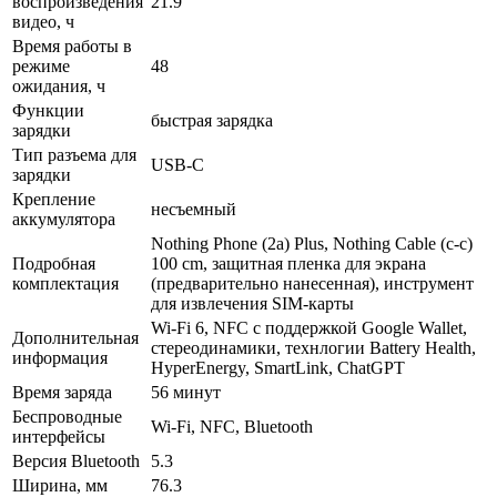
воспроизведения
21.9
видео, ч
Время работы в
режиме
48
ожидания, ч
Функции
быстрая зарядка
зарядки
Тип разъема для
USB-C
зарядки
Крепление
несъемный
аккумулятора
Nothing Phone (2a) Plus, Nothing Cable (c-c)
Подробная
100 cm, защитная пленка для экрана
комплектация
(предварительно нанесенная), инструмент
для извлечения SIM-карты
Wi-Fi 6, NFC с поддержкой Google Wallet,
Дополнительная
стереодинамики, технлогии Battery Health,
информация
HyperEnergy, SmartLink, ChatGPT
Время заряда
56 минут
Беспроводные
Wi-Fi, NFC, Bluetooth
интерфейсы
Версия Bluetooth
5.3
Ширина, мм
76.3