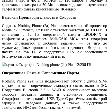
съёмку видео в 4K с частотой до 120 кадров в секунду, а
фронтальная камера на 50 Мп позволяет делать потрясающие
селфи и записывать качественные 4K-видео.
Высокая Производительность и Скорость
Сердцем Nothing Phone (2a) Plus является мощный процессор
MediaTek Dimensity 7350 Pro с тактовой частотой до 3.0 ГГц. В
сочетании с 12 ГБ оперативной памяти LPDDR4X и
графическим ускорителем Mali-G610 MC4, этот смартфон
легко справляется с любыми задачами — от игр до
мультимедийных приложений и многозадачности. Встроенная
память на 256 ГБ с поддержкой UFS 2.2 обеспечивает
быструю загрузку приложений и игр.
Оперативная Связь и Современные Порты
Nothing Phone (2a) Plus поддерживает работу с двумя SIM-
картами и все современные стандарты связи, включая 5G.
Поддержка Bluetooth 5.3 и Wi-Fi 6 обеспечивает высокую
скорость передачи данных и стабильное соединение.
Смартфон также оснащён USB Type-C разъёмом для быстрой
зарядки и передачи данных, а также поддерживает
технологию NFC для бесконтактных платежей.