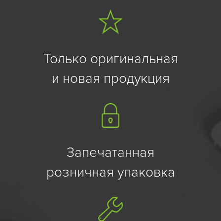
видеосъемки составляет 1920x1080.
Емкость аккумулятора составляет 5500 мА⋅ч, что обеспечивает
длительное время работы устройства.
Только оригинальная
и новая продукция
Смартфон поддерживает беспроводную связь Wi-Fi, Bluetooth,
NFC и GPS. Также он оснащен гироскопом, акселерометром,
фонариком и датчиком освещенности.
Смартфон Xiaomi Redmi Note 14 Pro 12/512 ГБ Global - это
надежный и функциональный гаджет, который станет
отличным выбором для тех, кто ценит качество и
Запечатанная
производительность.
розничная упаковка