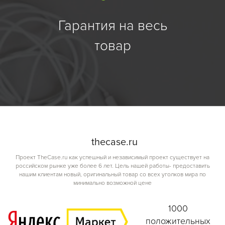
Гарантия на весь
товар
the
case.
ru
Проект TheCase.ru как успешный и независимый проект существует на
российском рынке уже более 6 лет. Цель нашей работы- предоставить
нашим клиентам новый, оригинальный товар со всех уголков мира по
минимально возможной цене
1000
положительных