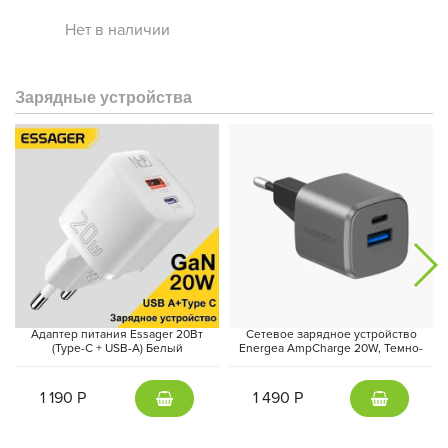
мобильных игр на максимальных настройках графики.
Нет в наличии
Зарядные устройства
Для обработки большого количества временных данных
планшет оснащен 8 ГБ оперативной памяти. 128 ГБ постоянной
памяти позволяют хранить множество приложений, фото и
Адаптер питания Essager 20Вт
Сетевое зарядное устройство
видео.
(Type-C + USB-A) Белый
Energea AmpCharge 20W, Темно-
серый | Gunmetal
Четкий
1 190 Р
1 490 Р
За высокое качество изображения в любых сценариях работы
отвечает дисплей диагональю 11 дюймов с разрешением