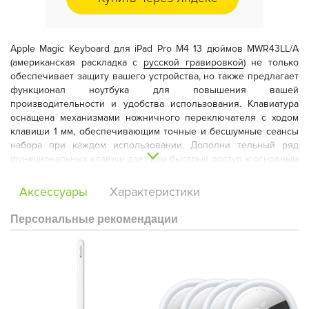
Apple Magic Keyboard для iPad Pro M4 13 дюймов MWR43LL/A
(американская раскладка с
русской гравировкой
) не только
обеспечивает защиту вашего устройства, но также предлагает
функционал ноутбука для повышения вашей
производительности и удобства использования.
Клавиатура
оснащена механизмами ножничного переключателя с ходом
клавиши 1 мм, обеспечивающим точные и бесшумные сеансы
набора при каждом использовании. Дополни тельный ряд
функциональных клавиш дает вам быстрый доступ к основным
элементам управления , таким как регулировка громкости и
яркости, оптимизируя ваш рабочий процесс.
Стеклянная
Аксессуары
Характеристики
сенсорная панель на клавиатуре Apple Magic Keyboard
обеспечивает легкую навигацию по вашему iPad с помощью
Персональные рекомендации
интуитивно понятных мультисенсорных жестов, улучшая ваш
взаимодействие с устройством. Интегрированная тактильная
обратная связь добавляет комфорта и делает общий опыт
работы более привлекательным и отзывчивым.