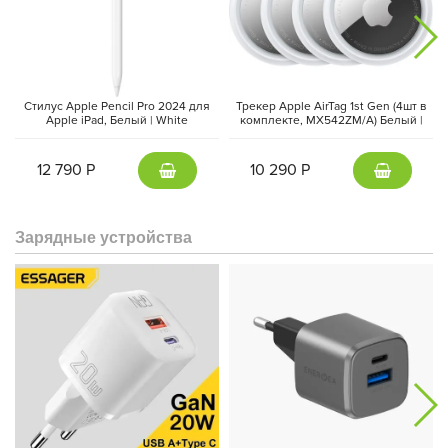
Стилус Apple Pencil Pro 2024 для
Трекер Apple AirTag 1st Gen (4шт в
Apple iPad, Белый | White
комплекте, MX542ZM/A) Белый |
MX2D3ZA/A
White
12 790 Р
10 290 Р
Обновленный дизайн клавиатуры дает возможность плавно
настраивать угол обзора, позволяя вам найти идеальный угол
Зарядные устройства
обзора, подходящий для ваших предпочтений и комфорта.
Прочный алюминиевый каркас обеспечивает надежность а
также оснащен разъем USB-C с функцией подзарядки,
позволяя заряжать свой iPad при использовании клавиатуры.
Кроме того, складной дизайн Apple Magic Keyboard
обеспечивает защиту для вашего iPad, предотвращая
потенциальные повреждений , делая его идеальным
спутником для ваших путешествий и повседневного
использования. Этот инновационный аксессуар объединяет
стиль, функциональность и защиту, делая его незаменимым
для любого пользователя iPad Pro M4 13 дюймов,