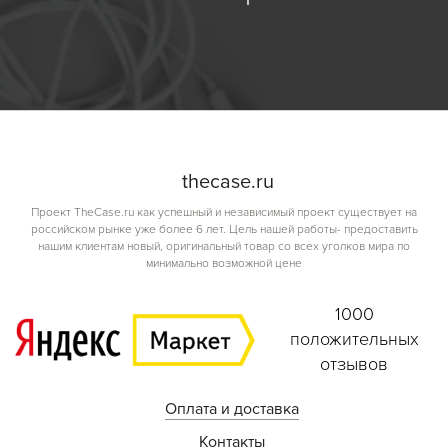
the
case.
ru
Проект TheCase.ru как успешный и независимый проект существует на
российском рынке уже более 6 лет. Цель нашей работы- предоставить
нашим клиентам новый, оригинальный товар со всех уголков мира по
минимально возможной цене
1000
положительных
отзывов
Оплата и доставка
Контакты