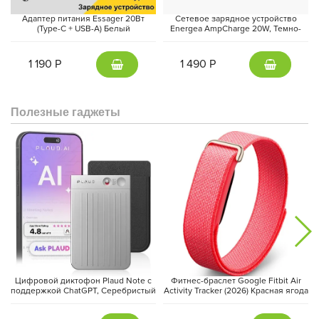
стремящегося улучшить использование своего устройства.
Адаптер питания Essager 20Вт
Сетевое зарядное устройство
(Type-C + USB-A) Белый
Energea AmpCharge 20W, Темно-
Совместимость:
серый | Gunmetal
iPad Pro 13-inch (M5)
1 190 Р
1 490 Р
iPad Pro 13-inch (M4)
Полезные гаджеты
Цифровой диктофон Plaud Note с
Фитнес-браслет Google Fitbit Air
поддержкой ChatGPT, Серебристый
Activity Tracker (2026) Красная ягода
| Silver
| Berry