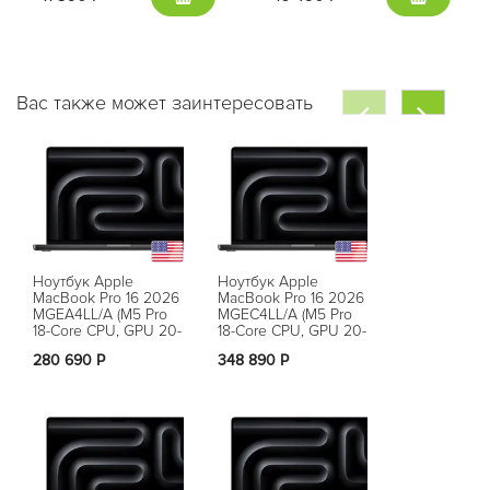
Вас также может заинтересовать
Ноутбук Apple
Ноутбук Apple
Ноутбук App
MacBook Pro 16 2026
MacBook Pro 16 2026
MacBook Pro
MGEA4LL/A (M5 Pro
MGEC4LL/A (M5 Pro
MGED4LL/A 
18-Core CPU, GPU 20-
18-Core CPU, GPU 20-
18-Core CPU,
Core, 24 ГБ, 1 ТБ),
Core, 48 ГБ, 1 ТБ),
Core, 36 ГБ, 
280 690 Р
348 890 Р
374 990 Р
черный космос
черный космос
черный кос