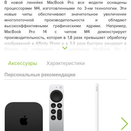
В новой линейке MacBook Pro все модели оснащены
процессорами M4, изготовленными по 3-нм технологии. Эти
новые чипы обеспечивают значительное увеличение
многопоточной производительности и обладают
высокоэффективными графическими ядрами. Например,
MacBook Pro 14 с чипом M4 демонстрирует
производительность, которая в 1,8 раза превышает обработку
изображений в Affinity Photo и в 3,4 раза быстрее рендерит в
Blender по сравнению с 13-дюймовым MacBook Pro с
процессором M1.
Аксессуары
Характеристики
Персональные рекомендации
Модель MacBook Pro 14 будет комплектоваться минимум 16 Гб
оперативной памяти и будет доступна в различных вариантах: