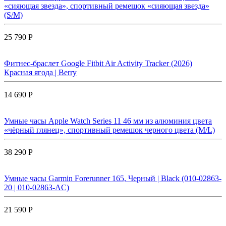
«сияющая звезда», спортивный ремешок «сияющая звезда»
(S/M)
25 790 Р
Фитнес-браслет Google Fitbit Air Activity Tracker (2026)
Красная ягода | Berry
14 690 Р
Умные часы Apple Watch Series 11 46 мм из алюминия цвета
«чёрный глянец», спортивный ремешок черного цвета (M/L)
38 290 Р
Умные часы Garmin Forerunner 165, Черный | Black (010-02863-
20 | 010-02863-AC)
21 590 Р