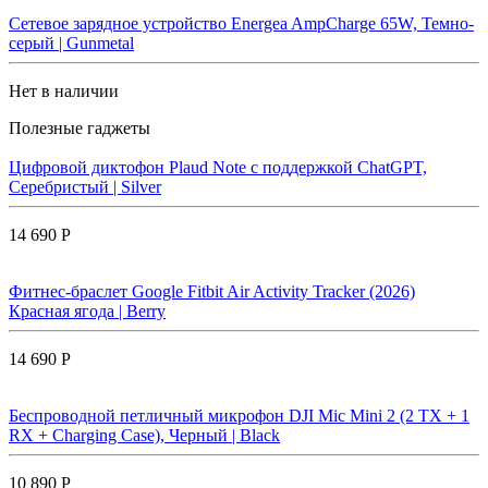
Сетевое зарядное устройство Energea AmpCharge 65W, Темно-
серый | Gunmetal
Нет в наличии
Полезные гаджеты
Цифровой диктофон Plaud Note с поддержкой ChatGPT,
Серебристый | Silver
14 690 Р
Фитнес-браслет Google Fitbit Air Activity Tracker (2026)
Красная ягода | Berry
14 690 Р
Беспроводной петличный микрофон DJI Mic Mini 2 (2 TX + 1
RX + Charging Case), Черный | Black
10 890 Р