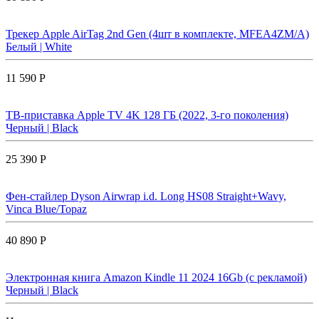
Трекер Apple AirTag 2nd Gen (4шт в комплекте, MFEA4ZM/A)
Белый | White
11 590 Р
ТВ-приставка Apple TV 4K 128 ГБ (2022, 3-го поколения)
Черный | Black
25 390 Р
Фен-стайлер Dyson Airwrap i.d. Long HS08 Straight+Wavy,
Vinca Blue/Topaz
40 890 Р
Электронная книга Amazon Kindle 11 2024 16Gb (с рекламой)
Черный | Black