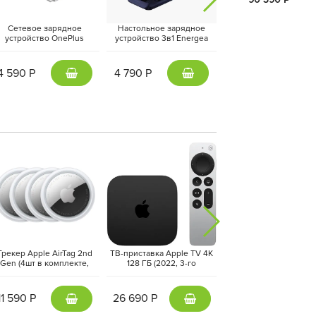
Сетевое зарядное
Настольное зарядное
Адаптер питания Essa
устройство OnePlus
устройство 3в1 Energea
20Вт (Type-C + USB-
upervooc Dual Ports 120W
MagTrio 2, Синий | Indigo
Черный
+ кабель Type-C, Белый |
Blue
White
4 590 Р
4 790 Р
1 190 Р
персонального ассистента, который помогает
редавая личные данные в облако. Обновлённая
бкое управление окнами и многозадачностью,
Трекер Apple AirTag 2nd
ТВ-приставка Apple TV 4K
Фен-стайлер Dyson Air
Gen (4шт в комплекте,
128 ГБ (2022, 3-го
i.d. Long HS08
FEA4ZM/A) Белый | White
поколения) Черный | Black
Straight+Wavy, Vinc
Blue/Topaz
11 590 Р
26 690 Р
40 890 Р