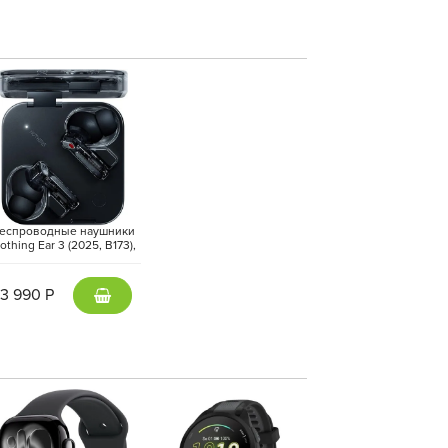
ние: фронтальная камера 12 МП в альбомной
для видеосвязи, а основная 12 МП Wide с
ать профессиональные фото и видео. Четыре
вают мощное и объёмное звучание.
еспроводные наушники
othing Ear 3 (2025, B173),
Черный | Black
13 990 Р