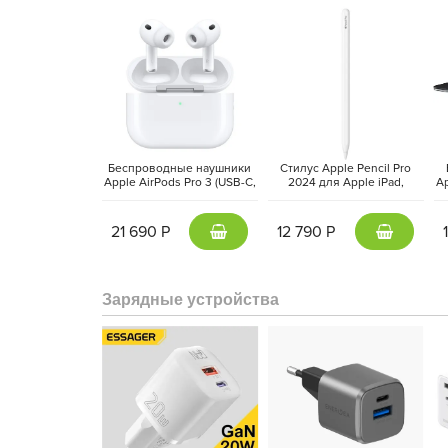
Беспроводные наушники
Стилус Apple Pencil Pro
Apple AirPods Pro 3 (USB-C,
2024 для Apple iPad,
Ap
2025) Белый | White
Белый | White MX2D3ZA/A
Дисплей
Ultra Retina XDR
с технологией
Tandem
пиковая яркость до 1600 нит, частота обновления
1
21 690 Р
12 790 Р
технология
True Tone
создают по-настоящему реали
используется нанотекстурное стекло, уменьшающее
Зарядные устройства