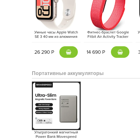
Умные часы Apple Watch
Фитнес-браслет Google
У
SE 3 40 мм из алюминия
Fitbit Air Activity Tracker
цвета «сияющая звезда»,
(2026) Красная ягода |
а
спортивный ремешок
Berry
«сияющая звезда» (S/M)
26 290 Р
14 690 Р
Портативные аккумуляторы
Поддержка
Wi-Fi 7
,
Thunderbolt / USB-C
,
Apple Penci
Pro в универсальное устройство для работы и т
автономность до 10 часов и безопасная аутен
продвинутым планшетом Apple на 2025 год.
Ультратонкий магнитный
Power Bank Movespeed