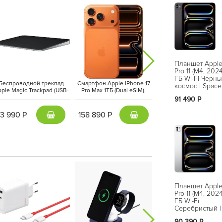
Планшет Apple
Pro 11 (M4, 202
ГБ Wi-Fi Черн
Беспроводной трекпад
Смартфон Apple iPhone 17
Смартфон Apple iPhon
космос | Space
ple Magic Trackpad (USB-
Pro Max 1ТБ (Dual eSIM),
Pro Max 1ТБ (Dual eSI
C, 2024) Черный | Black
Оранжевый | Cosmic
Серебристый | Silve
 OLED
— это эталон качества изображения:
91 490 Р
(MXKA3AM/A)
Orange
20 Гц (ProMotion)
, широкая цветовая гамма
P3
и
13 990 Р
158 890 Р
159 490 Р
стичную картинку. В версиях на 1 ТБ и 2 ТБ
 отблески и повышающее контрастность.
Планшет Apple
Pro 11 (M4, 202
ГБ Wi-Fi
Серебристый | 
90 390 Р