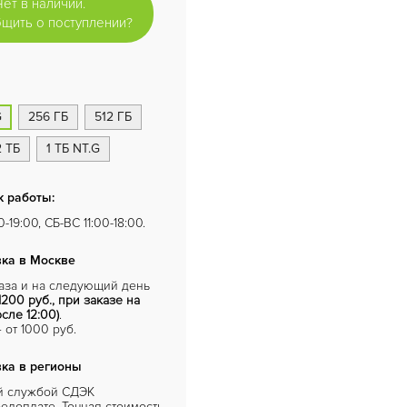
Нет в наличии.
щить о поступлении?
G
256 ГБ
512 ГБ
2 ТБ
1 ТБ NT.G
 работы:
-19:00, СБ-ВС 11:00-18:00.
ка в Москве
каза и на следующий день
1200 руб., при заказе на
сле 12:00)
.
от 1000 руб.
ка в регионы
й службой СДЭК
едоплате. Точная стоимость