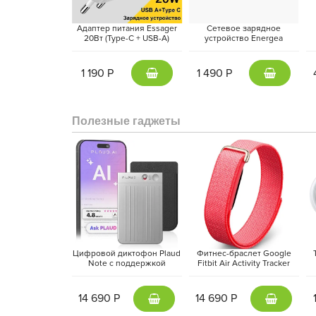
Адаптер питания Essager
Сетевое зарядное
20Вт (Type-C + USB-A)
устройство Energea
Белый
AmpCharge 20W, Темно-
S
серый | Gunmetal
1 190 Р
1 490 Р
Система
Apple Intelligence
превращает iPad Pro в 
писать, анализировать и создавать контент, не пе
Полезные гаджеты
iPadOS 26
с дизайном Liquid Glass предлагает ги
делая работу более интуитивной и эффективной.
Цифровой диктофон Plaud
Фитнес-браслет Google
Note с поддержкой
Fitbit Air Activity Tracker
ChatGPT, Серебристый |
(2026) Красная ягода |
M
Silver
Berry
14 690 Р
14 690 Р