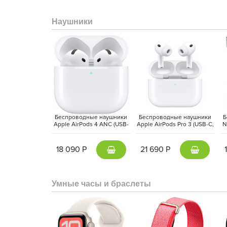
Наушники
Камеры и звук
также получили серьёзное обновле
ориентации с режимом Center Stage идеальна 
адаптивной вспышкой True Tone позволяет создав
студийных микрофона и четыре динамика обеспечи
Беспроводные наушники
Беспроводные наушники
Б
Apple AirPods 4 ANC (USB-
Apple AirPods Pro 3 (USB-C,
N
C, 2024) Белый | White
2025) Белый | White
18 090 Р
21 690 Р
Умные часы и браслеты