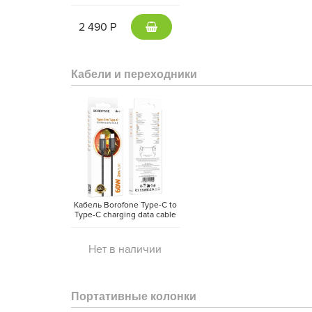
5000 mAh Type-C -
внешний аккумулятор
Magsafe (Gray)
2 490 Р
Кабели и переходники
Кабель Borofone Type-C to
Type-C charging data cable
(2 метра)
Нет в наличии
Портативные колонки