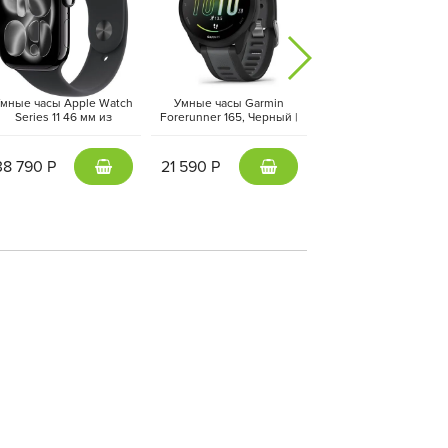
мные часы Apple Watch
Умные часы Garmin
Умные часы Apple Wa
Series 11 46 мм из
Forerunner 165, Черный |
Ultra 3 49 мм черный т
люминия цвета «чёрный
Black (010-02863-20 | 010-
ремешок Ocean черн
глянец», спортивный
02863-AC)
цвета
ремешок черного цвета
38 790 Р
21 590 Р
72 390 Р
(M/L)
l Pro
и новой
Magic Keyboard
превращает iPad
ворчества. Тонкий корпус (всего 5,3 мм),
тификация через
Face ID
делают его самым