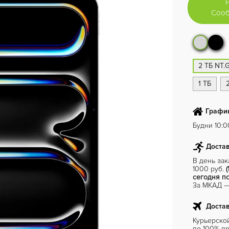
Сооб
2 ТБ NT.
1 ТБ
График
Будни 10:00
Достав
В день за
1000 руб.
(
сегодня по
За МКАД — 
Достав
Курьерско
по 100% пр