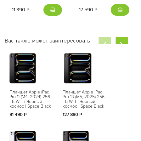
11 390 Р
17 590 Р
Вас также может заинтересовать
Планшет Apple iPad
Планшет Apple iPad
Планшет App
Pro 11 (M4, 2024) 256
Pro 13 (M5, 2025) 256
Pro 11 (M4, 2
ГБ Wi-Fi Черный
ГБ Wi-Fi Черный
ГБ Wi-Fi + Ce
космос | Space Black
космос | Space Black
Серебристый 
91 490 Р
127 890 Р
Нет в на