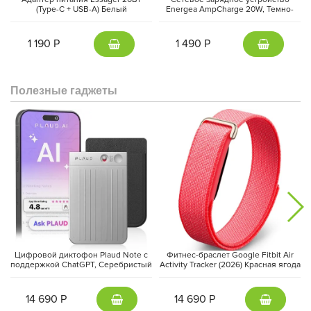
(Type-C + USB-A) Белый
Energea AmpCharge 20W, Темно-
серый | Gunmetal
1 190 Р
1 490 Р
Полезные гаджеты
Камеры и звук
также получили серьёзное обновление:
фронтальная камера 12 МП в альбомной ориентации с
режимом Center Stage идеальна для видеосвязи, а основная 12
МП Wide с адаптивной вспышкой True Tone позволяет
создавать профессиональные фото и видео. Четыре
студийных микрофона и четыре динамика обеспечивают
мощное и объёмное звучание.
Цифровой диктофон Plaud Note с
Фитнес-браслет Google Fitbit Air
поддержкой ChatGPT, Серебристый
Activity Tracker (2026) Красная ягода
| Silver
| Berry
14 690 Р
14 690 Р