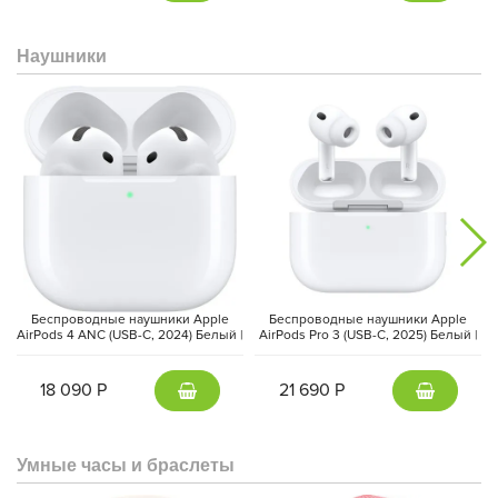
Наушники
Поддержка
Wi-Fi 7
,
Thunderbolt / USB-C
,
Apple Pencil Pro
и новой
Magic Keyboard
превращает iPad Pro в универсальное
Беспроводные наушники Apple
Беспроводные наушники Apple
AirPods 4 ANC (USB-C, 2024) Белый |
AirPods Pro 3 (USB-C, 2025) Белый |
устройство для работы и творчества. Тонкий корпус (всего 5,3
White
White
мм), автономность до 10 часов и безопасная аутентификация
через
Face ID
делают его самым продвинутым планшетом
18 090 Р
21 690 Р
Apple на 2025 год.
Умные часы и браслеты