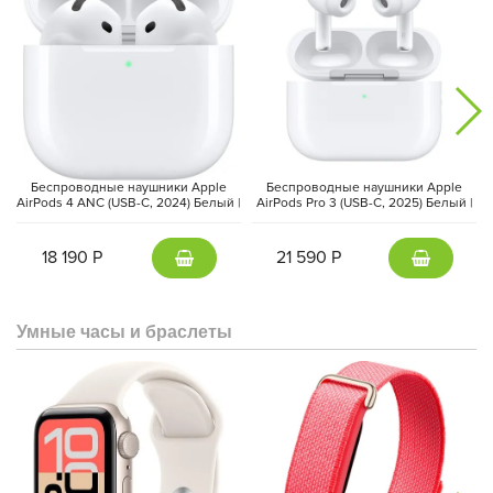
Дисплей
Liquid Retina
диагональю
13 дюймов
обеспечивает
яркое и детализированное изображение. Поддержка
широкого
цветового диапазона P3
, технологии
True Tone
и
антибликового покрытия делает экран комфортным для
просмотра фильмов, рисования и работы с графикой.
Беспроводные наушники Apple
Беспроводные наушники Apple
AirPods 4 ANC (USB-C, 2024) Белый |
AirPods Pro 3 (USB-C, 2025) Белый |
White
White
18 190 Р
21 590 Р
Умные часы и браслеты