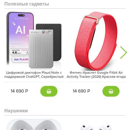
Полезные гаджеты
Интеллектуальная система
Apple Intelligence
помогает писать
тексты, анализировать информацию и выполнять задачи
быстрее. При этом особое внимание уделено
конфиденциальности — многие процессы выполняются
непосредственно на устройстве, обеспечивая защиту личных
данных.
Цифровой диктофон Plaud Note с
Фитнес-браслет Google Fitbit Air
поддержкой ChatGPT, Серебристый
Activity Tracker (2026) Красная ягода
| Silver
| Berry
14 690 Р
14 690 Р
Наушники