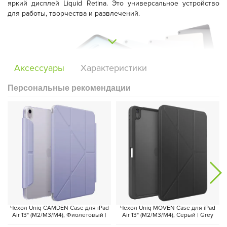
яркий дисплей Liquid Retina. Это универсальное устройство
для работы, творчества и развлечений.
Аксессуары
Характеристики
Персональные рекомендации
Сердцем iPad Air стал чип
Apple M4
, который обеспечивает
высокую производительность и продвинутую графику. Он
легко справляется с многозадачностью, сложными
приложениями и задачами искусственного интеллекта. При
этом устройство сохраняет
автономность на весь день
,
Чехол Uniq CAMDEN Case для iPad
Чехол Uniq MOVEN Case для iPad
позволяя работать, учиться или создавать контент без
Air 13" (M2/M3/M4), Фиолетовый |
Air 13" (M2/M3/M4), Серый | Grey
Light Violet
постоянной подзарядки.