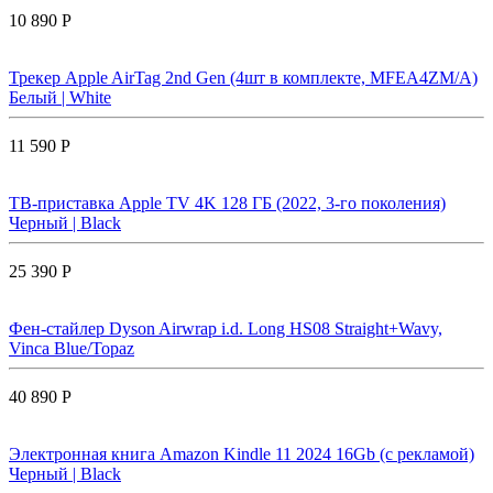
10 890 Р
Трекер Apple AirTag 2nd Gen (4шт в комплекте, MFEA4ZM/A)
Белый | White
11 590 Р
ТВ-приставка Apple TV 4K 128 ГБ (2022, 3-го поколения)
Черный | Black
25 390 Р
Фен-стайлер Dyson Airwrap i.d. Long HS08 Straight+Wavy,
Vinca Blue/Topaz
40 890 Р
Электронная книга Amazon Kindle 11 2024 16Gb (с рекламой)
Черный | Black