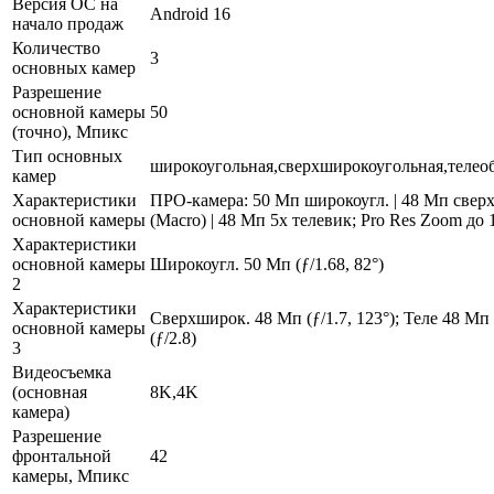
Версия ОС на
Android 16
начало продаж
Количество
3
основных камер
Разрешение
основной камеры
50
(точно), Мпикс
Тип основных
широкоугольная,сверхширокоугольная,телео
камер
Характеристики
ПРО-камера: 50 Мп широкоугл. | 48 Мп свер
основной камеры
(Macro) | 48 Мп 5x телевик; Pro Res Zoom до 
Характеристики
основной камеры
Широкоугл. 50 Мп (ƒ/1.68, 82°)
2
Характеристики
Сверхширок. 48 Мп (ƒ/1.7, 123°); Теле 48 Мп
основной камеры
(ƒ/2.8)
3
Видеосъемка
(основная
8K,4K
камера)
Разрешение
фронтальной
42
камеры, Мпикс