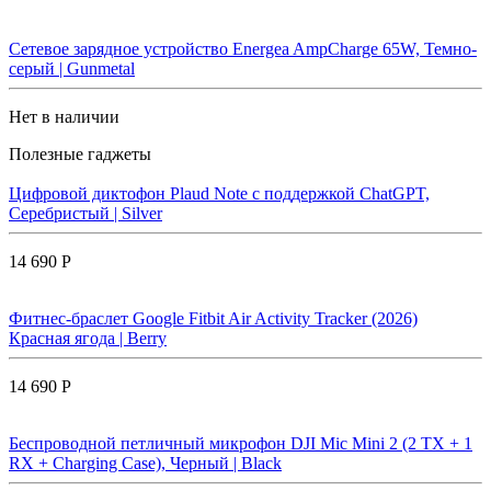
Сетевое зарядное устройство Energea AmpCharge 65W, Темно-
серый | Gunmetal
Нет в наличии
Полезные гаджеты
Цифровой диктофон Plaud Note с поддержкой ChatGPT,
Серебристый | Silver
14 690 Р
Фитнес-браслет Google Fitbit Air Activity Tracker (2026)
Красная ягода | Berry
14 690 Р
Беспроводной петличный микрофон DJI Mic Mini 2 (2 TX + 1
RX + Charging Case), Черный | Black