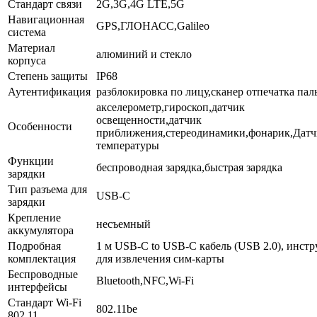
Стандарт связи
2G,3G,4G LTE,5G
Навигационная
GPS,ГЛОНАСС,Galileo
система
Материал
алюминий и стекло
корпуса
Степень защиты
IP68
Аутентификация
разблокировка по лицу,сканер отпечатка пал
акселерометр,гироскоп,датчик
освещенности,датчик
Особенности
приближения,стереодинамики,фонарик,Датч
температуры
Функции
беспроводная зарядка,быстрая зарядка
зарядки
Тип разъема для
USB-C
зарядки
Крепление
несъемный
аккумулятора
Подробная
1 м USB-C to USB-C кабель (USB 2.0), инст
комплектация
для извлечения сим-карты
Беспроводные
Bluetooth,NFC,Wi-Fi
интерфейсы
Стандарт Wi-Fi
802.11be
802.11