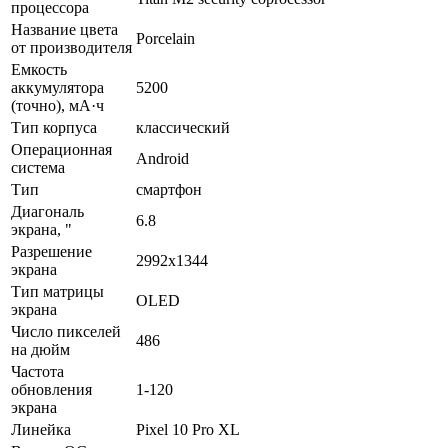
процессора
Название цвета
Porcelain
от производителя
Емкость
аккумулятора
5200
(точно), мА·ч
Тип корпуса
классический
Операционная
Android
система
Тип
смартфон
Диагональ
6.8
экрана, "
Разрешение
2992x1344
экрана
Тип матрицы
OLED
экрана
Число пикселей
486
на дюйм
Частота
обновления
1-120
экрана
Линейка
Pixel 10 Pro XL