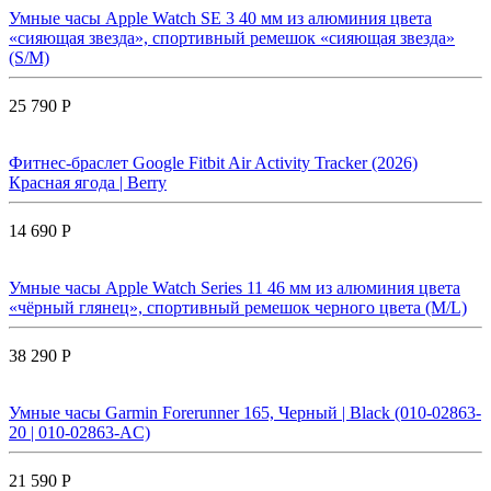
Умные часы Apple Watch SE 3 40 мм из алюминия цвета
«сияющая звезда», спортивный ремешок «сияющая звезда»
(S/M)
25 790 Р
Фитнес-браслет Google Fitbit Air Activity Tracker (2026)
Красная ягода | Berry
14 690 Р
Умные часы Apple Watch Series 11 46 мм из алюминия цвета
«чёрный глянец», спортивный ремешок черного цвета (M/L)
38 290 Р
Умные часы Garmin Forerunner 165, Черный | Black (010-02863-
20 | 010-02863-AC)
21 590 Р