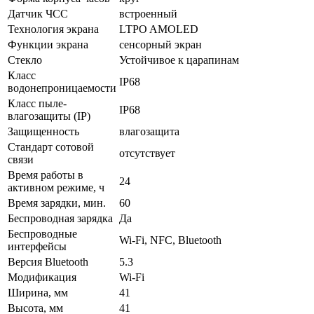
Датчик ЧСС
встроенный
Технология экрана
LTPO AMOLED
Функции экрана
сенсорный экран
Стекло
Устойчивое к царапинам
Класс
IP68
водонепроницаемости
Класс пыле-
IP68
влагозащиты (IP)
Защищенность
влагозащита
Стандарт сотовой
отсутствует
связи
Время работы в
24
активном режиме, ч
Время зарядки, мин.
60
Беспроводная зарядка
Да
Беспроводные
Wi-Fi, NFC, Bluetooth
интерфейсы
Версия Bluetooth
5.3
Модификация
Wi-Fi
Ширина, мм
41
Высота, мм
41