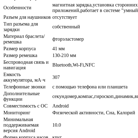
магнитная зарядка,установка сторонних
Особенности
приложений,работает в системе "умный
Разъем для наушников
отсутствует
Тип разъема для
собственный
зарядки
Материал браслета/
фторэластомер
ремешка
Размер корпуса
41 мм
Размер ремешка
130-210 мм
Беспроводная связь и
Bluetooth,Wi-Fi,NFC
навигация
Емкость
307
аккумулятора, мА·ч
Телефонные звонки
с помощью телефона или планшета
Дополнительные
секундомер,компас,гироскоп,динамик,в
функции
Совместимость с ОС
Android
Мониторинг
Физической активности, Сна, Калорий
Минимальная
поддерживаемая
10.0
версия Android
Форма корпуса часов
круг