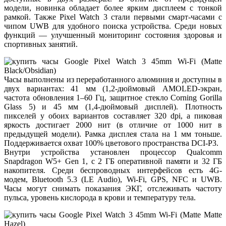
модели, новинка обладает более ярким дисплеем с тонкой
рамкой. Также Pixel Watch 3 стали первыми смарт-часами с
чипом UWB для удобного поиска устройства. Среди новых
функций — улучшенный мониторинг состояния здоровья и
спортивных занятий.
Часы выполнены из переработанного алюминия и доступны в
двух вариантах: 41 мм (1,2-дюймовый AMOLED-экран,
частота обновления 1–60 Гц, защитное стекло Corning Gorilla
Glass 5) и 45 мм (1,4-дюймовый дисплей). Плотность
пикселей у обоих вариантов составляет 320 dpi, а пиковая
яркость достигает 2000 нит (в отличие от 1000 нит в
предыдущей модели). Рамка дисплея стала на 1 мм тоньше.
Поддерживается охват 100% цветового пространства DCI-P3.
Внутри устройства установлен процессор Qualcomm
Snapdragon W5+ Gen 1, с 2 ГБ оперативной памяти и 32 ГБ
накопителя. Среди беспроводных интерфейсов есть 4G-
модем, Bluetooth 5.3 (LE Audio), Wi-Fi, GPS, NFC и UWB.
Часы могут снимать показания ЭКГ, отслеживать частоту
пульса, уровень кислорода в крови и температуру тела.