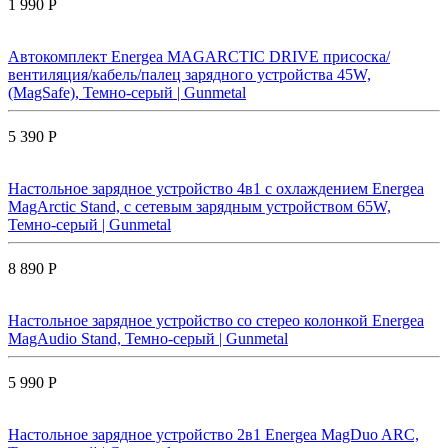
1 990 Р
Автокомплект Energea MAGARCTIC DRIVE присоска/
вентиляция/кабель/палец зарядного устройства 45W,
(MagSafe), Темно-серый | Gunmetal
5 390 Р
Настольное зарядное устройство 4в1 с охлаждением Energea
MagArctic Stand, с сетевым зарядным устройством 65W,
Темно-серый | Gunmetal
8 890 Р
Настольное зарядное устройство со стерео колонкой Energea
MagAudio Stand, Темно-серый | Gunmetal
5 990 Р
Настольное зарядное устройство 2в1 Energea MagDuo ARC,