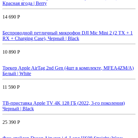
Красная ягода | Berry
14 690 Р
Беспроводной петличный микрофон DJI Mic Mini 2 (2 TX + 1
RX + Charging Case), Черный | Black
10 890 Р
Трекер Apple AirTag 2nd Gen (4шт в комплекте, MFEA4ZM/A)
Белый | White
11 590 Р
ТВ-приставка Apple TV 4K 128 ГБ (2022, 3-го поколения)
Черный | Black
25 390 Р