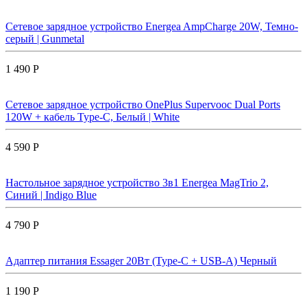
Сетевое зарядное устройство Energea AmpCharge 20W, Темно-
серый | Gunmetal
1 490 Р
Сетевое зарядное устройство OnePlus Supervooc Dual Ports
120W + кабель Type-C, Белый | White
4 590 Р
Настольное зарядное устройство 3в1 Energea MagTrio 2,
Синий | Indigo Blue
4 790 Р
Адаптер питания Essager 20Вт (Type-C + USB-A) Черный
1 190 Р