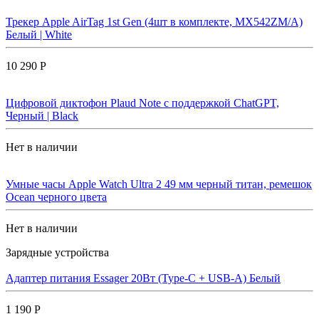
Трекер Apple AirTag 1st Gen (4шт в комплекте, MX542ZM/A)
Белый | White
10 290 Р
Цифровой диктофон Plaud Note с поддержкой ChatGPT,
Черный | Black
Нет в наличии
Умные часы Apple Watch Ultra 2 49 мм черный титан, ремешок
Ocean черного цвета
Нет в наличии
Зарядные устройства
Адаптер питания Essager 20Вт (Type-C + USB-A) Белый
1 190 Р