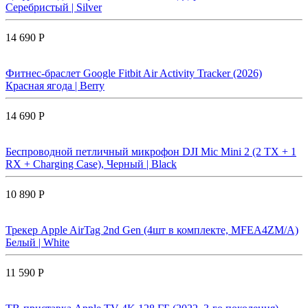
Серебристый | Silver
14 690 Р
Фитнес-браслет Google Fitbit Air Activity Tracker (2026)
Красная ягода | Berry
14 690 Р
Беспроводной петличный микрофон DJI Mic Mini 2 (2 TX + 1
RX + Charging Case), Черный | Black
10 890 Р
Трекер Apple AirTag 2nd Gen (4шт в комплекте, MFEA4ZM/A)
Белый | White
11 590 Р