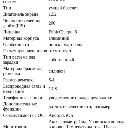
система
Тип
умный браслет
Диагональ экрана, "
1.52
Число пикселей на
200
дюйм (PPI)
Линейка
Fitbit Charge. 6
Материал корпуса
алюминий
Особенности
поиск смартфона
Разъем для наушников
отсутствует
Тип разъема для
собственный
зарядки
Материал браслета/
силикон
ремешка
Размер ремешка
S-L
Беспроводная связь и
GPS
навигация
Телефонные звонки
уведомление о входящем звонке
Дополнительные
датчик освещенности, шагомер
функции
Совместимость с ОС
Android, iOS
Акселерометр, Сна, Уровня кислорода
Мониторинг
в крови, Температуры тела, Пульса,