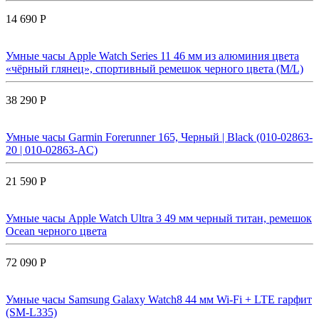
14 690 Р
Умные часы Apple Watch Series 11 46 мм из алюминия цвета
«чёрный глянец», спортивный ремешок черного цвета (M/L)
38 290 Р
Умные часы Garmin Forerunner 165, Черный | Black (010-02863-
20 | 010-02863-AC)
21 590 Р
Умные часы Apple Watch Ultra 3 49 мм черный титан, ремешок
Ocean черного цвета
72 090 Р
Умные часы Samsung Galaxy Watch8 44 мм Wi-Fi + LTE гарфит
(SM-L335)