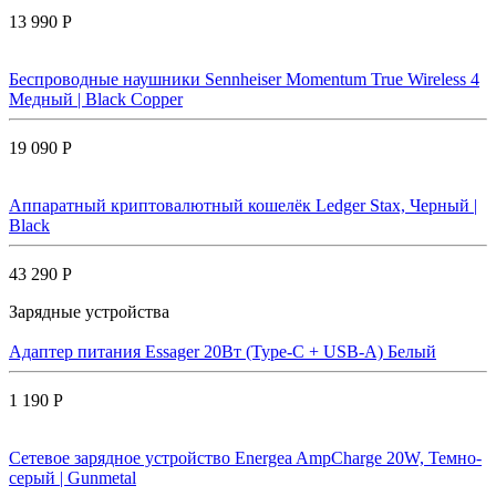
13 990 Р
Беспроводные наушники Sennheiser Momentum True Wireless 4
Медный | Black Copper
19 090 Р
Аппаратный криптовалютный кошелёк Ledger Stax, Черный |
Black
43 290 Р
Зарядные устройства
Адаптер питания Essager 20Вт (Type-C + USB-A) Белый
1 190 Р
Сетевое зарядное устройство Energea AmpCharge 20W, Темно-
серый | Gunmetal