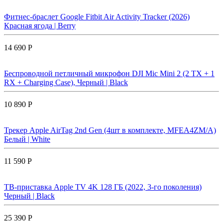
Фитнес-браслет Google Fitbit Air Activity Tracker (2026)
Красная ягода | Berry
14 690 Р
Беспроводной петличный микрофон DJI Mic Mini 2 (2 TX + 1
RX + Charging Case), Черный | Black
10 890 Р
Трекер Apple AirTag 2nd Gen (4шт в комплекте, MFEA4ZM/A)
Белый | White
11 590 Р
ТВ-приставка Apple TV 4K 128 ГБ (2022, 3-го поколения)
Черный | Black
25 390 Р