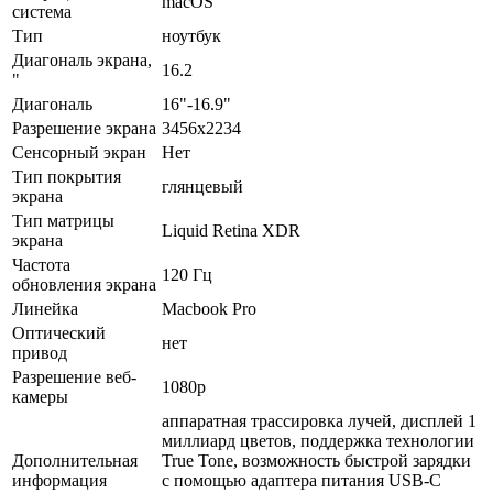
macOS
система
Тип
ноутбук
Диагональ экрана,
16.2
"
Диагональ
16"-16.9"
Разрешение экрана
3456x2234
Сенсорный экран
Нет
Тип покрытия
глянцевый
экрана
Тип матрицы
Liquid Retina XDR
экрана
Частота
120 Гц
обновления экрана
Линейка
Macbook Pro
Оптический
нет
привод
Разрешение веб-
1080p
камеры
аппаратная трассировка лучей, дисплей 1
миллиард цветов, поддержка технологии
Дополнительная
True Tone, возможность быстрой зарядки
информация
с помощью адаптера питания USB-C