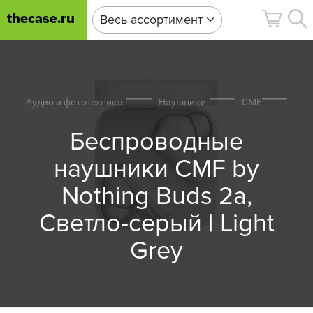
thecase.ru
Весь ассортимент
Аудио и фототехника
Наушники
CMF
Беспроводные
наушники CMF by
Nothing Buds 2a,
Светло-серый | Light
Grey