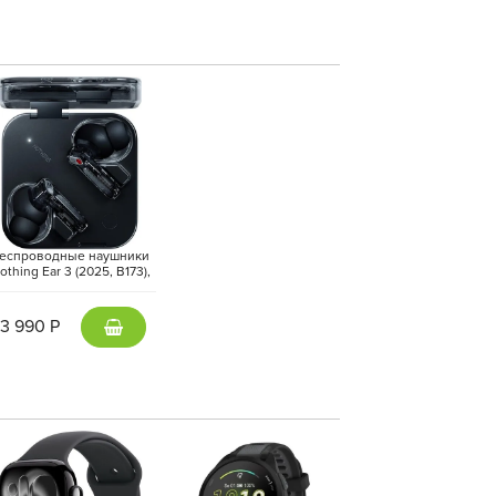
еспроводные наушники
othing Ear 3 (2025, B173),
Черный | Black
13 990 Р
ления, которая эффективно снижает
в мир качественного звука.
номной работы, которое позволяет долго
подзарядки. С включенным ANC наушники
щее время использования увеличивается до