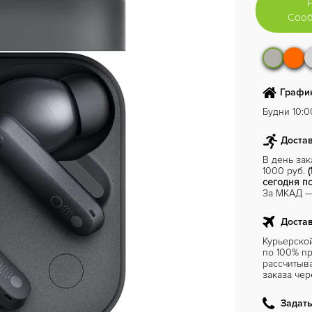
Сооб
График
Будни 10:00
Достав
В день за
1000 руб.
(
сегодня по
За МКАД — 
Достав
Курьерско
по 100% пр
рассчитыв
заказа чер
Задать