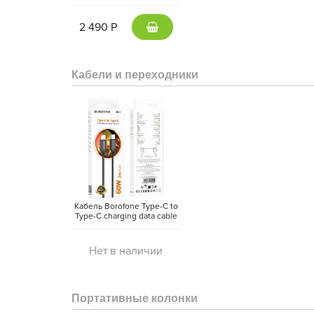
5000 mAh Type-C -
внешний аккумулятор
Magsafe (Gray)
2 490 Р
Кабели и переходники
Кабель Borofone Type-C to
Type-C charging data cable
(2 метра)
Нет в наличии
Портативные колонки