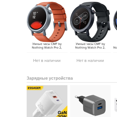
Встроенная поддержка ChatGPT
Особенностью CMF Buds Pro 2 является интеграц
получать ответы на вопросы, делать запросы 
голосового помощника, что делает использ
Умные часы CMF by
Умные часы CMF by
инновационным.
Nothing Watch Pro 2,
Nothing Watch Pro 2,
No
Оранжевый | Orange
Тёмно-серый | Dark Gray
Система навигации
(Global)
(Global)
CMF Buds Pro 2 оснащены уникальной системо
Нет в наличии
Нет в наличии
интуитивно управлять различными функциями нау
между треками, регулировать громкость, принимать
голосового ассистента с помощью простых жестов и
Зарядные устройства