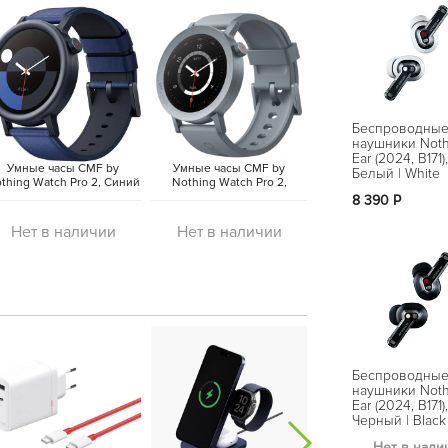
ия с ChatGPT. Это позволяет пользователю
Беспроводны
и выполнять различные команды с помощью
наушники Noth
ование наушников еще более удобным и
Ear (2024, B171),
Умные часы CMF by
Умные часы CMF by
Белый | White
thing Watch Pro 2, Синий
Nothing Watch Pro 2,
| Blue (Global)
Пепельно-серый | Ash
8 390 Р
Grey (Global)
й навигации, которая позволяет легко и
Нет в наличии
Нет в наличии
шников. Пользователь может переключаться
 или отклонять вызовы, а также активировать
ли касаний.
Беспроводны
наушники Noth
Ear (2024, B171),
Черный | Black
Нет в нали