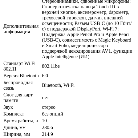
Стереодинамики, сдвоенные микрофоны;
Сканер отпечатка пальца Touch ID в
верхней кнопке, акселерометр, барометр,
трехосевой гироскоп, датчик внешней
освещенности; Разъем USB‑C (до 10 Гбит/
Дополнительная
с) с поддержкой DisplayPort, Wi-Fi 7;
информация
Поддержка Apple Pencil Pro и Apple Pencil
(USB-C), совместимость с Magic Keyboard
и Smart Folio; медиапроцессор с
поддержкой декодирования AV1, функции
Apple Intelligence (ИИ)
Стандарт Wi-Fi
802.11be
802.11
Версия Bluetooth
6.0
Беспроводная
Bluetooth, Wi-Fi
связь
Слот для карт
нет
памяти
Звук
стерео
Комплект
без опций
Время работы, ч
10
Длина, мм
280.6
Ширина, мм
214.9