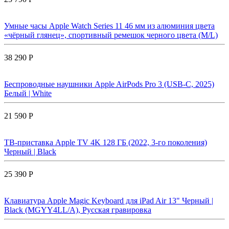
Умные часы Apple Watch Series 11 46 мм из алюминия цвета
«чёрный глянец», спортивный ремешок черного цвета (M/L)
38 290 Р
Беспроводные наушники Apple AirPods Pro 3 (USB-C, 2025)
Белый | White
21 590 Р
ТВ-приставка Apple TV 4K 128 ГБ (2022, 3-го поколения)
Черный | Black
25 390 Р
Клавиатура Apple Magic Keyboard для iPad Air 13" Черный |
Black (MGYY4LL/A), Русская гравировка