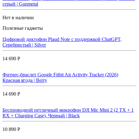
серый | Gunmetal
Нет в наличии
Полезные гаджеты
Цифровой диктофон Plaud Note с поддержкой ChatGPT,
Серебристый | Silver
14 690 Р
Фитнес-браслет Google Fitbit Air Activity Tracker (2026)
Красная ягода | Berry
14 690 Р
Беспроводной петличный микрофон DJI Mic Mini 2 (2 TX + 1
RX + Charging Case), Черный | Black
10 890 Р