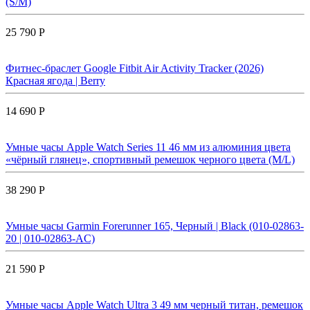
(S/M)
25 790 Р
Фитнес-браслет Google Fitbit Air Activity Tracker (2026)
Красная ягода | Berry
14 690 Р
Умные часы Apple Watch Series 11 46 мм из алюминия цвета
«чёрный глянец», спортивный ремешок черного цвета (M/L)
38 290 Р
Умные часы Garmin Forerunner 165, Черный | Black (010-02863-
20 | 010-02863-AC)
21 590 Р
Умные часы Apple Watch Ultra 3 49 мм черный титан, ремешок