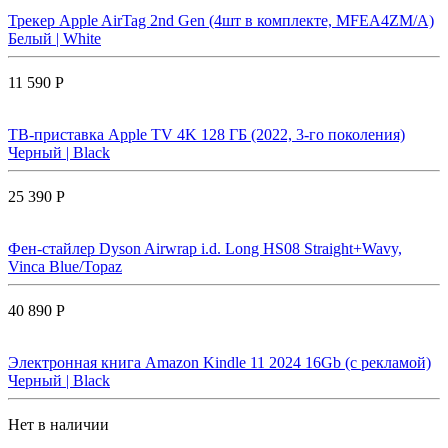
Трекер Apple AirTag 2nd Gen (4шт в комплекте, MFEA4ZM/A)
Белый | White
11 590 Р
ТВ-приставка Apple TV 4K 128 ГБ (2022, 3-го поколения)
Черный | Black
25 390 Р
Фен-стайлер Dyson Airwrap i.d. Long HS08 Straight+Wavy,
Vinca Blue/Topaz
40 890 Р
Электронная книга Amazon Kindle 11 2024 16Gb (с рекламой)
Черный | Black
Нет в наличии