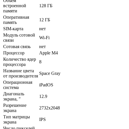
Объем
встроенной
128 ГБ
памяти
Оперативная
12 ГБ
память
SIM-карта
нет
Модуль сотовой
Wi-Fi
связи
Сотовая связь
нет
Процессор
Apple M4
Количество ядер
8
процессора
Название цвета
Space Gray
от производителя
Операционная
iPadOS
система
Диагональ
12.9
экрана, "
Разрешение
2732x2048
экрана
Тип матрицы
IPS
экрана
Число пикселей