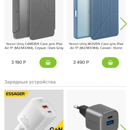
Сердцем iPad Air стал чип
Apple M4
, который обеспечивает
высокую производительность и продвинутую графику. Он
легко справляется с многозадачностью, сложными
приложениями и задачами искусственного интеллекта. При
этом устройство сохраняет
автономность на весь день
,
Чехол Uniq CAMDEN Case для iPad
Чехол Uniq MOVEN Case для iPad
позволяя работать, учиться или создавать контент без
Air 11" (M2/M3/M4), Серый | Dark Gray
Air 11" (M2/M3/M4), Синий | Stone
Blue
постоянной подзарядки.
3 190 Р
3 490 Р
Зарядные устройства