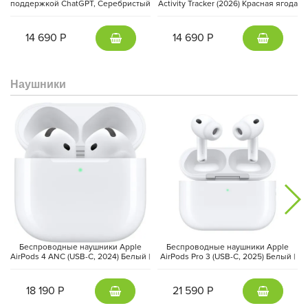
поддержкой ChatGPT, Серебристый
Activity Tracker (2026) Красная ягода
| Silver
| Berry
14 690 Р
14 690 Р
Наушники
Дисплей
Liquid Retina
диагональю
11 дюймов
обеспечивает
яркое и детализированное изображение. Поддержка
широкого
цветового диапазона P3
, технологии
True Tone
и
антибликового покрытия делает экран комфортным для
просмотра фильмов, рисования и работы с графикой.
Беспроводные наушники Apple
Беспроводные наушники Apple
AirPods 4 ANC (USB-C, 2024) Белый |
AirPods Pro 3 (USB-C, 2025) Белый |
White
White
18 190 Р
21 590 Р