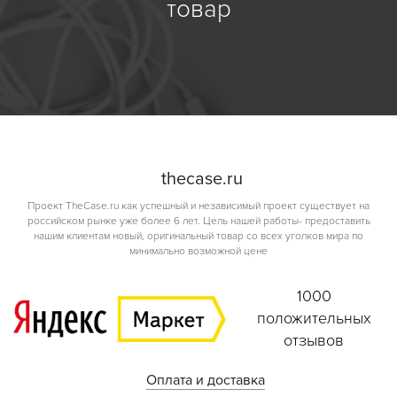
товар
the
case.
ru
Проект TheCase.ru как успешный и независимый проект существует на
российском рынке уже более 6 лет. Цель нашей работы- предоставить
нашим клиентам новый, оригинальный товар со всех уголков мира по
минимально возможной цене
1000
положительных
отзывов
Оплата и доставка